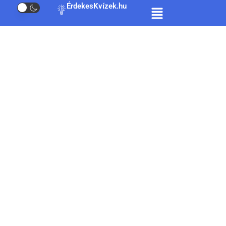
ÉrdekesKvízek.hu