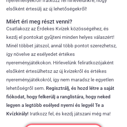
nyereményekről! Iratkozz fel hírlevelünkre, hogy
elsőként értesülj az új lehetőségekről!
Miért éri meg részt venni?
Csatlakozz az Érdekes Kvízek közösségéhez, és
kezdj el pontokat gyűjteni minden helyes válaszért!
Minél többet játszol, annál több pontot szerezhetsz,
így növelve az esélyedet értékes
nyereményjátékokon. Hírlevelünk feliratkozójaként
elsőként értesülhetsz az új kvízekről és értékes
nyereményjátékokról, így nem maradsz le egyetlen
lehetőségről sem.
Regisztrálj, és hozd létre a saját
fiókodat, hogy felkerülj a ranglistára, hogy neked
legyen a legtöbb esélyed nyerni és legyél Te a
Kvízkirály!
Iratkozz fel, és kezdj játszani még ma!