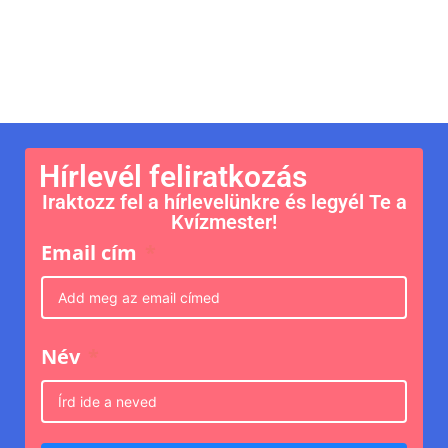
Hírlevél feliratkozás
Iraktozz fel a hírlevelünkre és legyél Te a
Kvízmester!
Email cím
Név