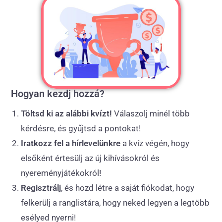
Hogyan kezdj hozzá?
Töltsd ki az alábbi kvízt!
Válaszolj minél több
kérdésre, és gyűjtsd a pontokat!
Iratkozz fel a hírlevelünkre
a kvíz végén, hogy
elsőként értesülj az új kihívásokról és
nyereményjátékokról!
Regisztrálj
, és hozd létre a saját fiókodat, hogy
felkerülj a ranglistára, hogy neked legyen a legtöbb
esélyed nyerni!