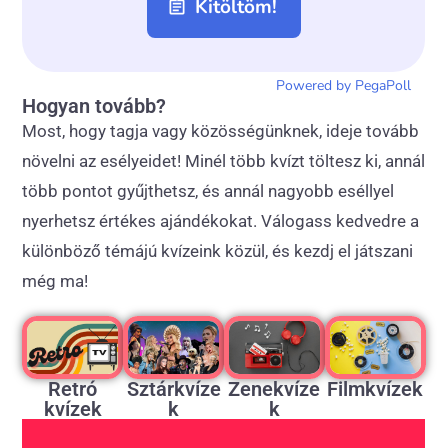
Hogyan tovább?
Most, hogy tagja vagy közösségünknek, ideje tovább
növelni az esélyeidet! Minél több kvízt töltesz ki, annál
több pontot gyűjthetsz, és annál nagyobb eséllyel
nyerhetsz értékes ajándékokat. Válogass kedvedre a
különböző témájú kvízeink közül, és kezdj el játszani
még ma!
Retró
Sztárkvíze
Zenekvíze
Filmkvízek
kvízek
k
k