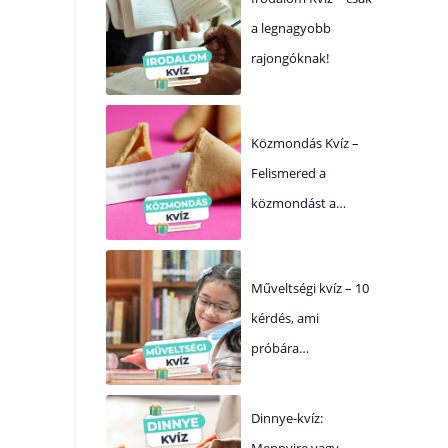
a legnagyobb
rajongóknak!
Közmondás Kvíz –
Felismered a
közmondást a…
Műveltségi kvíz – 10
kérdés, ami
próbára…
Dinnye-kvíz:
Mennyire vagy