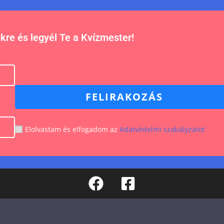
nkre és legyél Te a Kvízmester!
FELIRAKOZÁS
Elolvastam és elfogadom az
Adatvédelmi szabályzatot