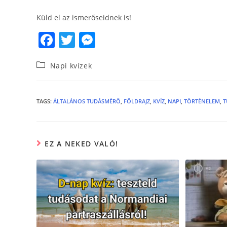
Küld el az ismerőseidnek is!
F
T
M
a
w
e
Napi kvízek
c
itt
ss
e
er
e
b
n
TAGS
:
ÁLTALÁNOS TUDÁSMÉRŐ
,
FÖLDRAJZ
,
KVÍZ
,
NAPI
,
TÖRTÉNELEM
,
T
o
g
o
er
EZ A NEKED VALÓ!
k