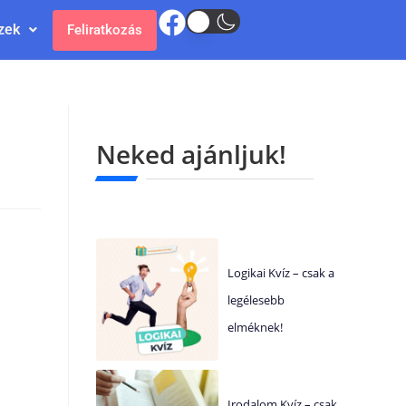
zek
Feliratkozás
Neked ajánljuk!
Logikai Kvíz – csak a
legélesebb
elméknek!
Irodalom Kvíz – csak