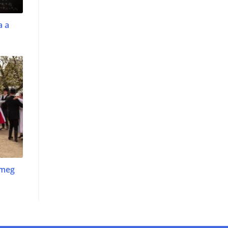
a a
 meg