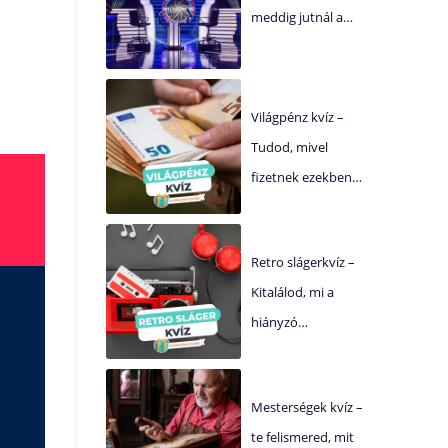
meddig jutnál a…
Világpénz kvíz –
Tudod, mivel
fizetnek ezekben…
Retro slágerkvíz –
Kitalálod, mi a
hiányzó…
Mesterségek kvíz –
te felismered, mit