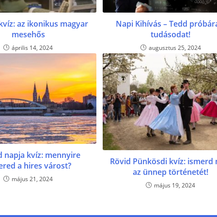
kvíz: az ikonikus magyar
Napi Kihívás – Tedd próbár
mesehős
tudásodat!
április 14, 2024
augusztus 25, 2024
 napja kvíz: mennyire
Rövid Pünkösdi kvíz: ismerd
ered a hires várost?
az ünnep történetét!
május 21, 2024
május 19, 2024