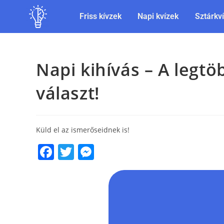
Friss kívzek
Napi kvízek
Sztárkv
Napi kihívás – A legtö
választ!
Küld el az ismerőseidnek is!
F
T
M
a
w
e
c
itt
ss
e
er
e
b
n