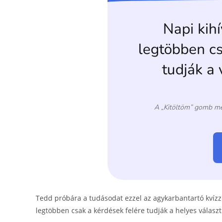
o
g
o
er
k
Tedd próbára a tudásodat ezzel az agykarbantartó kvízze
legtöbben csak a kérdések felére tudják a helyes választ