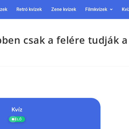
ízek
Retró kvízek
Zene kvízek
Filmkvízek
Kví
bben csak a felére tudják a