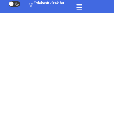
ÉrdekesKvízek.hu