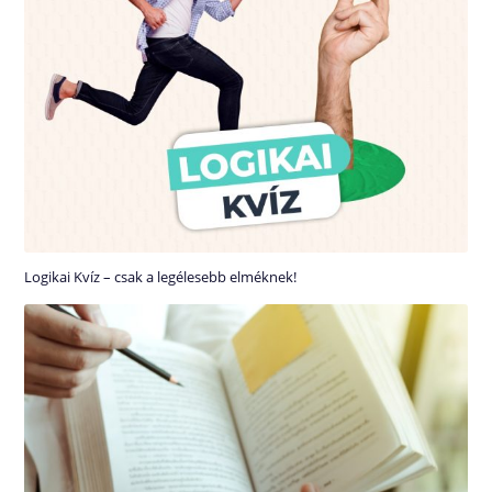
Logikai Kvíz – csak a legélesebb elméknek!