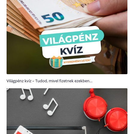
Világpénz kvíz – Tudod, mivel fizetnek ezekben…