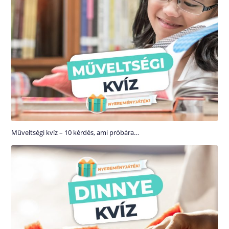
Műveltségi kvíz – 10 kérdés, ami próbára…