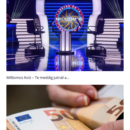
Milliomos Kvíz – Te meddig jutnál a…