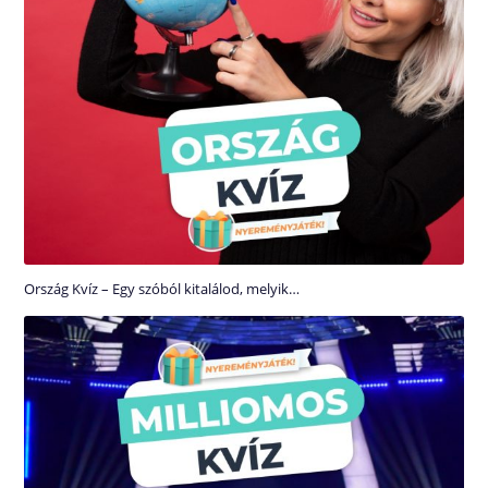
Ország Kvíz – Egy szóból kitalálod, melyik…