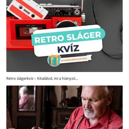
Retro slágerkvíz – Kitalálod, mi a hiányzó…