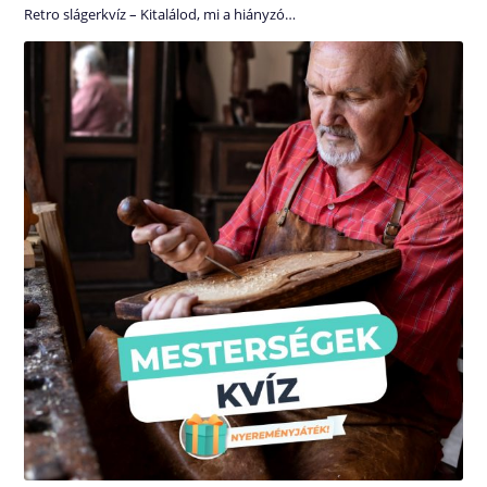
Retro slágerkvíz – Kitalálod, mi a hiányzó…