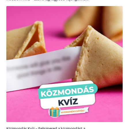
Közmondás Kvíz – Felismered a közmondást a…