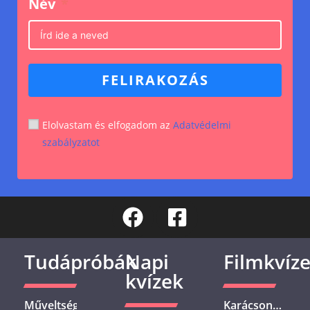
Név
FELIRAKOZÁS
Elolvastam és elfogadom az
Adatvédelmi
szabályzatot
Tudápróbák
Napi
Filmkvíz
kvízek
Műveltségi
Karácsonyi