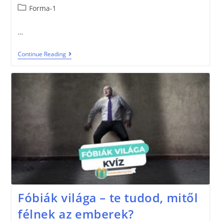
Forma-1
…
Continue Reading
Fóbiák világa – te tudod, mitől
félnek az emberek?