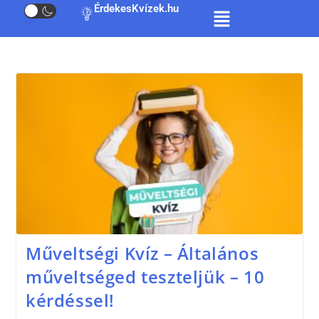
ÉrdekesKvízek.hu
Műveltségi Kvíz – Általános
műveltséged teszteljük – 10
kérdéssel!