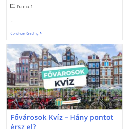
Forma-1
…
Continue Reading
Fővárosok Kvíz – Hány pontot
érsz el?