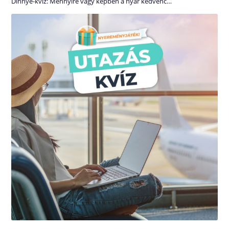
Dinnye-kvíz: Mennyire vagy képben a nyár kedvenc…