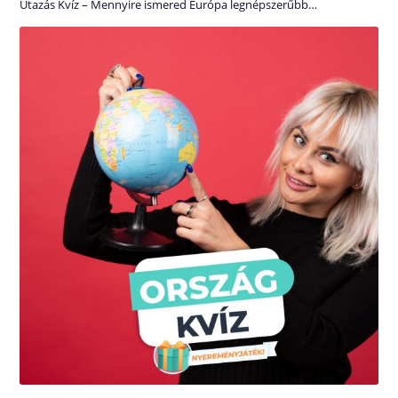
Utazás Kvíz – Mennyire ismered Európa legnépszerűbb…