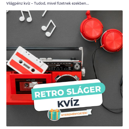
Világpénz kvíz – Tudod, mivel fizetnek ezekben…