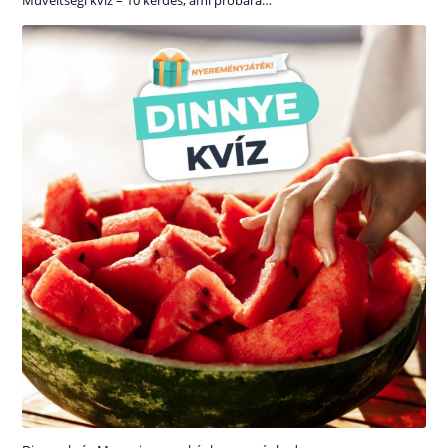
Műveltségi kvíz – 10 kérdés, ami próbára…