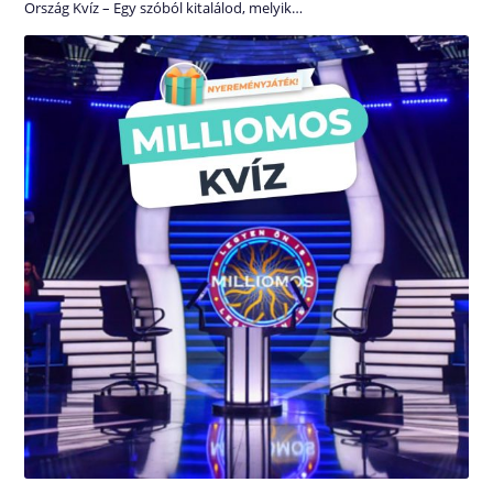
Ország Kvíz – Egy szóból kitalálod, melyik…