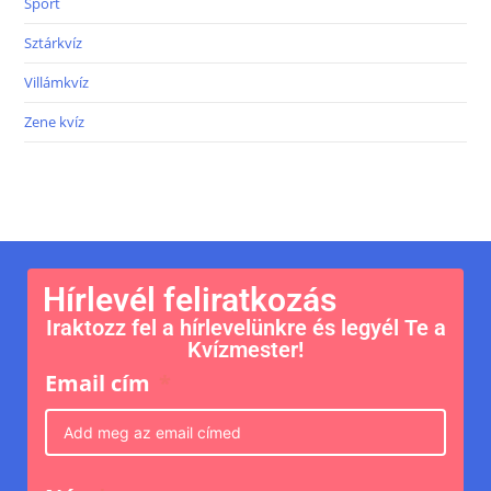
Sport
Sztárkvíz
Villámkvíz
Zene kvíz
Hírlevél feliratkozás
Iraktozz fel a hírlevelünkre és legyél Te a
Kvízmester!
Email cím