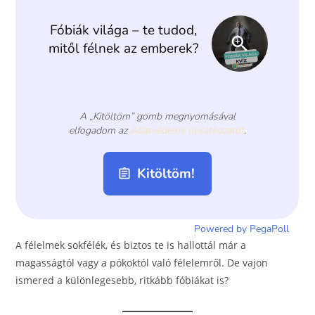
o
er
k
A félelmek sokfélék, és biztos te is hallottál már a
magasságtól vagy a pókoktól való félelemről. De vajon
ismered a különlegesebb, ritkább fóbiákat is?