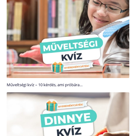
Műveltségi kvíz – 10 kérdés, ami próbára…