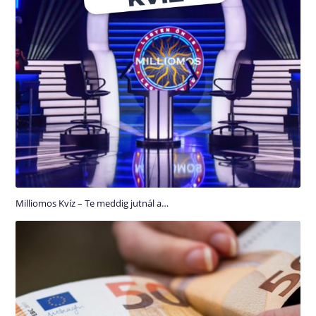
Milliomos Kvíz – Te meddig jutnál a…