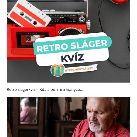
Retro slágerkvíz – Kitalálod, mi a hiányzó…