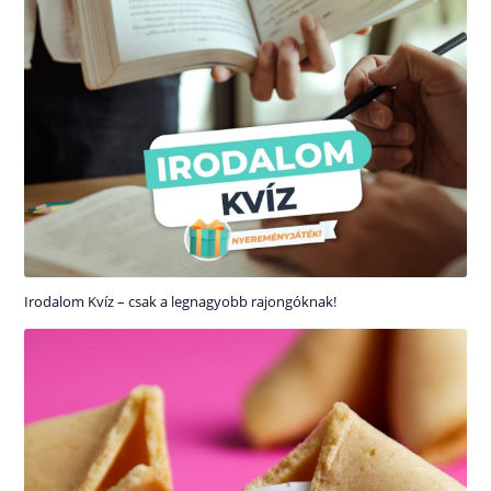
Irodalom Kvíz – csak a legnagyobb rajongóknak!