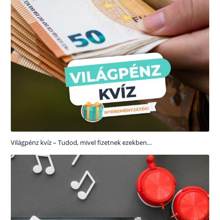
Világpénz kvíz – Tudod, mivel fizetnek ezekben…