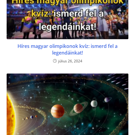
Híres magyar olimpikonok kvíz: ismerd fel a
legendáinkat!
július 26, 2024