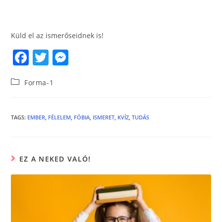
Küld el az ismerőseidnek is!
F
T
M
a
w
e
Forma-1
c
itt
ss
e
er
e
b
n
TAGS
:
EMBER
,
FÉLELEM
,
FÓBIA
,
ISMERET
,
KVÍZ
,
TUDÁS
o
g
o
er
EZ A NEKED VALÓ!
k