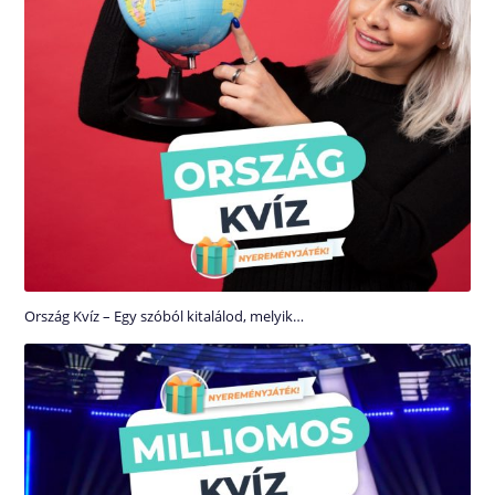
Ország Kvíz – Egy szóból kitalálod, melyik…