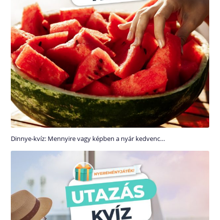
Dinnye-kvíz: Mennyire vagy képben a nyár kedvenc…