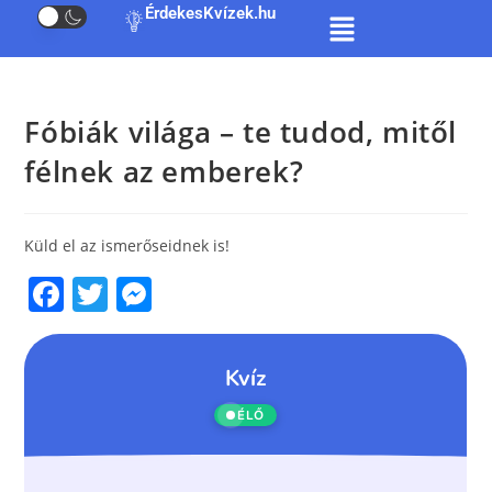
ÉrdekesKvízek.hu
Fóbiák világa – te tudod, mitől
félnek az emberek?
Küld el az ismerőseidnek is!
F
T
M
a
w
e
c
itt
ss
e
er
e
b
n
o
g