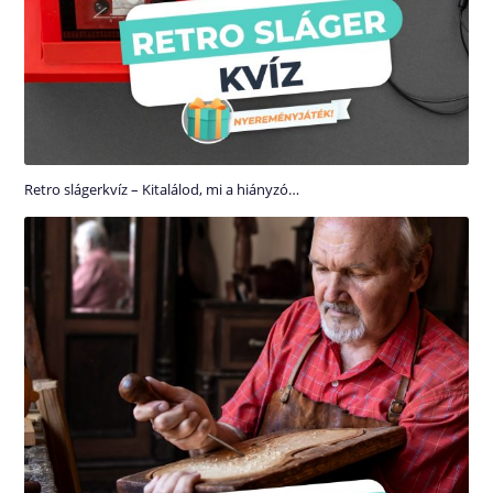
Retro slágerkvíz – Kitalálod, mi a hiányzó…