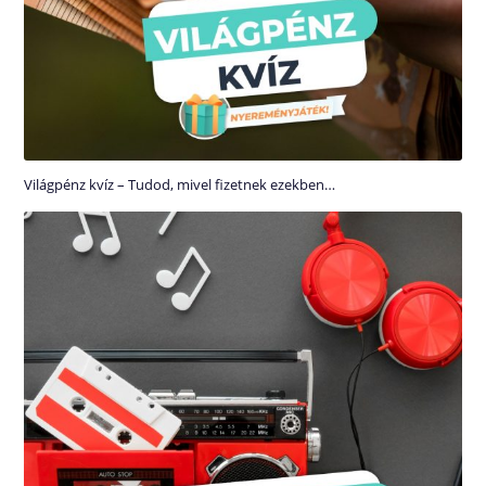
Világpénz kvíz – Tudod, mivel fizetnek ezekben…