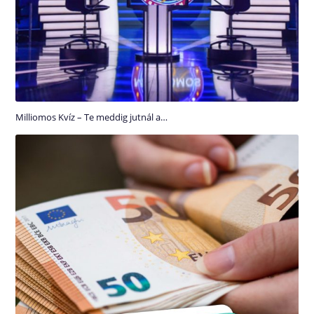
Milliomos Kvíz – Te meddig jutnál a…