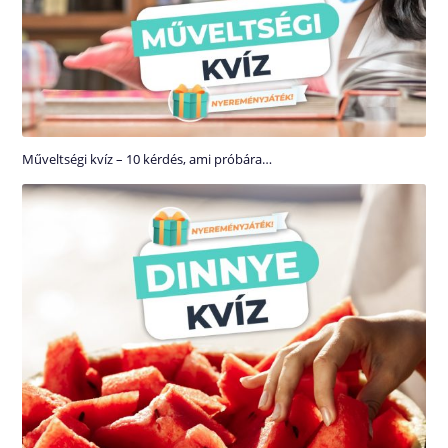
Műveltségi kvíz – 10 kérdés, ami próbára…