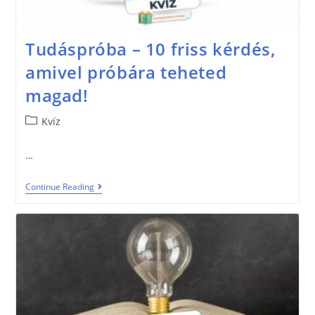
Tudáspróba – 10 friss kérdés,
amivel próbára teheted
magad!
Kvíz
…
Continue Reading