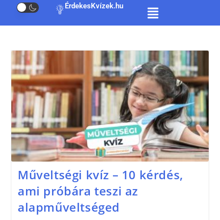
ÉrdekesKvízek.hu
Műveltségi kvíz – 10 kérdés,
ami próbára teszi az
alapműveltséged