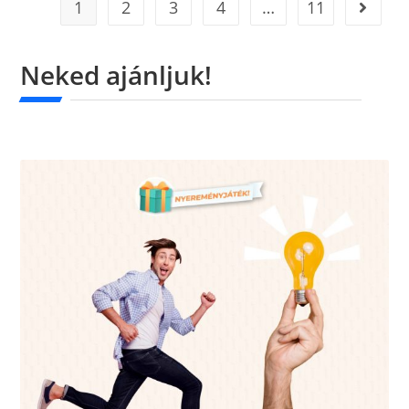
1
2
3
4
…
11
Neked ajánljuk!