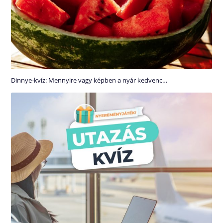
Dinnye-kvíz: Mennyire vagy képben a nyár kedvenc…