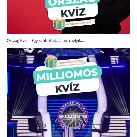
Ország Kvíz – Egy szóból kitalálod, melyik…