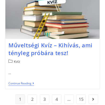
Műveltségi Kvíz – Kihívás, ami
tényleg próbára tesz!
Kvíz
…
Continue Reading
1
2
3
4
…
15