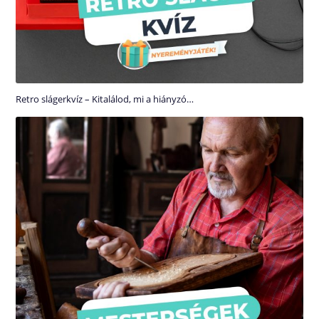
Retro slágerkvíz – Kitalálod, mi a hiányzó…