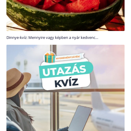
Dinnye-kvíz: Mennyire vagy képben a nyár kedvenc…