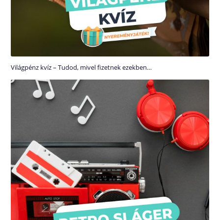
Világpénz kvíz – Tudod, mivel fizetnek ezekben…