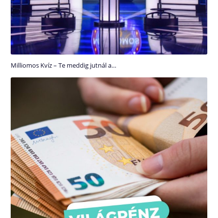
Milliomos Kvíz – Te meddig jutnál a…