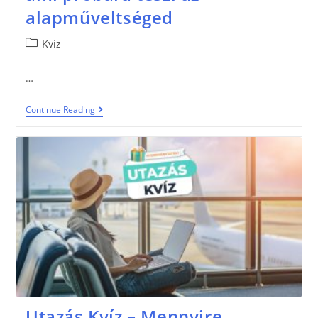
alapműveltséged
Kvíz
…
Continue Reading
Utazás Kvíz – Mennyire