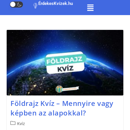
ÉrdekesKvízek.hu
Földrajz Kvíz – Mennyire vagy
képben az alapokkal?
Kvíz