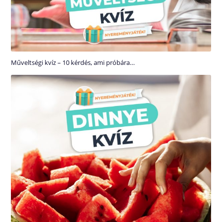
Műveltségi kvíz – 10 kérdés, ami próbára…