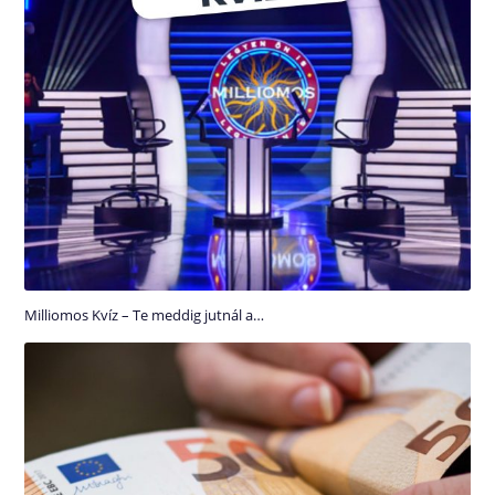
Milliomos Kvíz – Te meddig jutnál a…