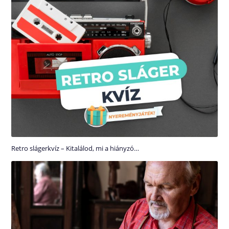
Retro slágerkvíz – Kitalálod, mi a hiányzó…