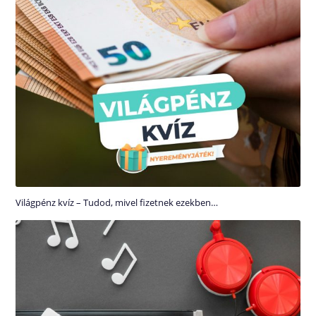
Világpénz kvíz – Tudod, mivel fizetnek ezekben…