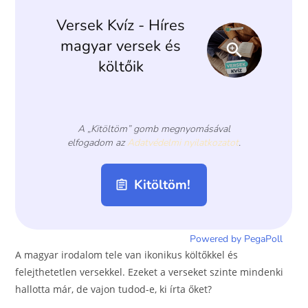
o
er
k
A magyar irodalom tele van ikonikus költőkkel és
felejthetetlen versekkel. Ezeket a verseket szinte mindenki
hallotta már, de vajon tudod-e, ki írta őket?