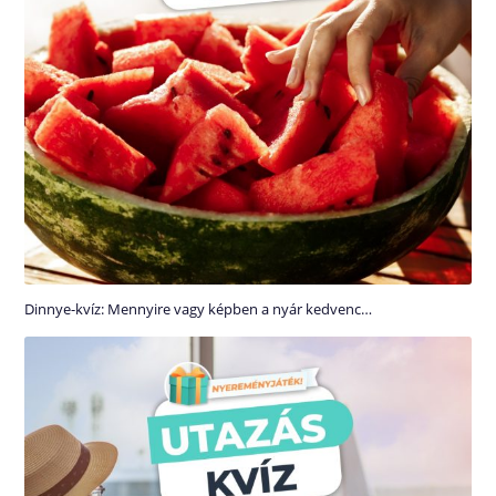
Dinnye-kvíz: Mennyire vagy képben a nyár kedvenc…