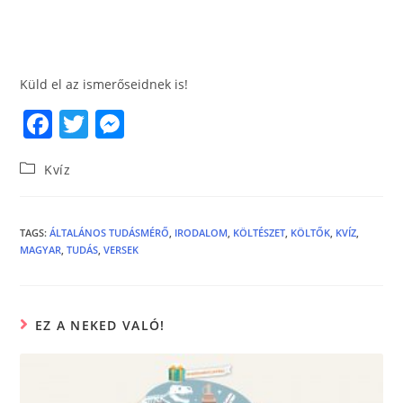
Küld el az ismerőseidnek is!
F
T
M
a
w
e
Kvíz
c
itt
ss
e
er
e
b
n
TAGS
:
ÁLTALÁNOS TUDÁSMÉRŐ
,
IRODALOM
,
KÖLTÉSZET
,
KÖLTŐK
,
KVÍZ
,
MAGYAR
,
TUDÁS
,
VERSEK
o
g
o
er
k
EZ A NEKED VALÓ!