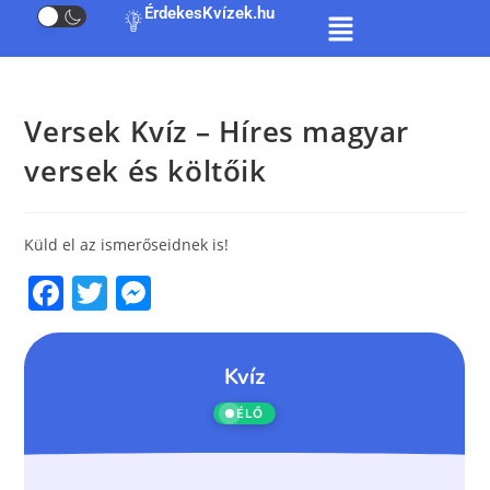
ÉrdekesKvízek.hu
Versek Kvíz – Híres magyar
versek és költőik
Küld el az ismerőseidnek is!
F
T
M
a
w
e
c
itt
ss
e
er
e
b
n
o
g