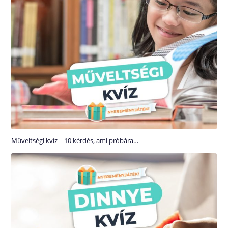
Műveltségi kvíz – 10 kérdés, ami próbára…