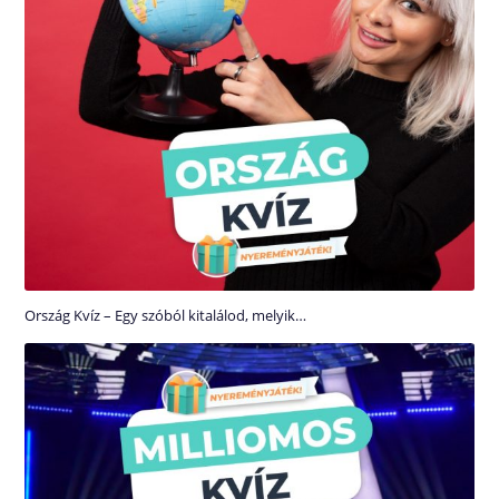
Ország Kvíz – Egy szóból kitalálod, melyik…