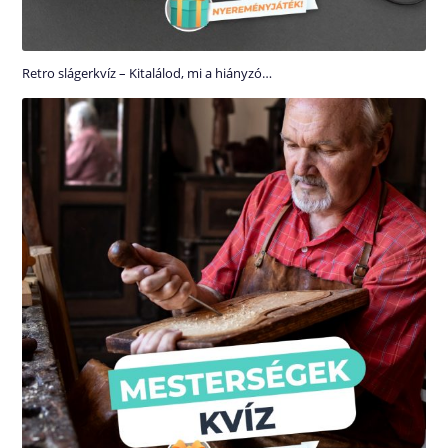
Retro slágerkvíz – Kitalálod, mi a hiányzó…