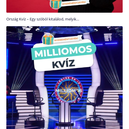
Ország Kvíz – Egy szóból kitalálod, melyik…