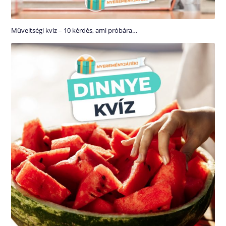
Műveltségi kvíz – 10 kérdés, ami próbára…