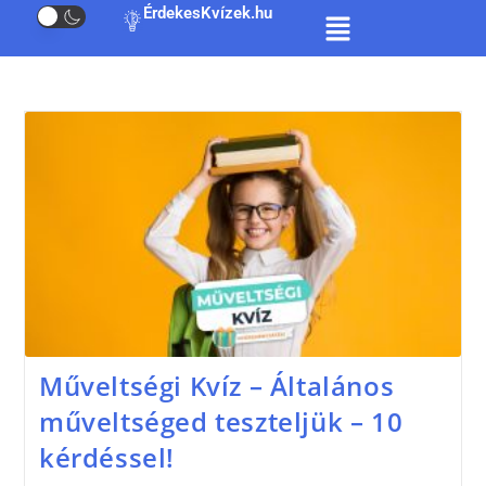
ÉrdekesKvízek.hu
Műveltségi Kvíz – Általános
műveltséged teszteljük – 10
kérdéssel!