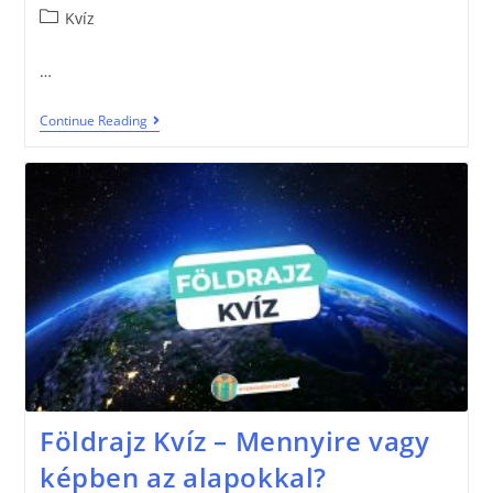
Kvíz
…
Continue Reading
Földrajz Kvíz – Mennyire vagy
képben az alapokkal?