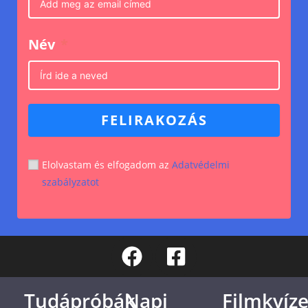
Név
FELIRAKOZÁS
Elolvastam és elfogadom az
Adatvédelmi
szabályzatot
Tudápróbák
Napi
Filmkvíz