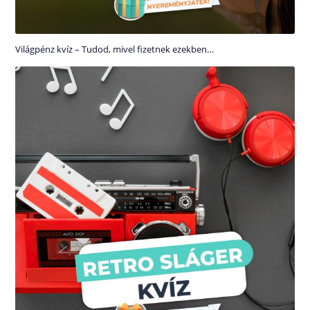
Világpénz kvíz – Tudod, mivel fizetnek ezekben…