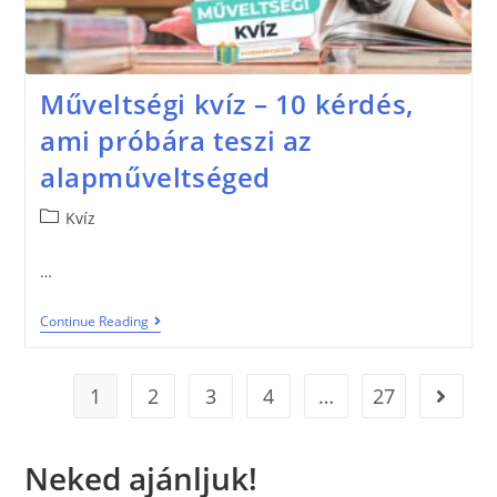
Műveltségi kvíz – 10 kérdés,
ami próbára teszi az
alapműveltséged
Kvíz
…
Continue Reading
1
2
3
4
…
27
Neked ajánljuk!