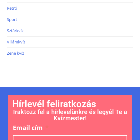
Retró
Sport
Sztárkvíz
Villámkvíz
Zene kvíz
Hírlevél feliratkozás
Iraktozz fel a hírlevelünkre és legyél Te a
Kvízmester!
Email cím