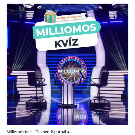
Milliomos Kvíz – Te meddig jutnál a…