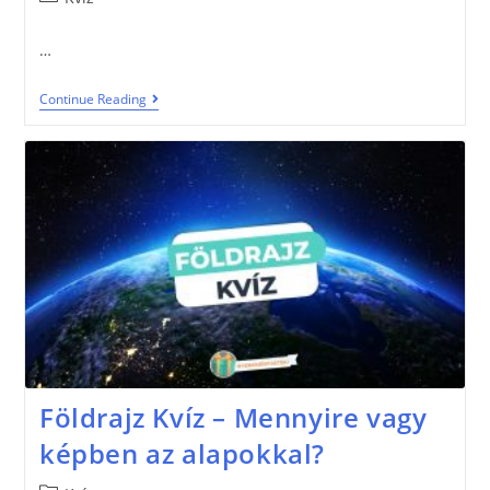
…
Continue Reading
Földrajz Kvíz – Mennyire vagy
képben az alapokkal?