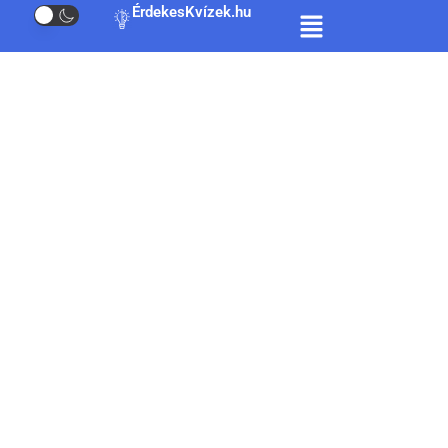
ÉrdekesKvízek.hu