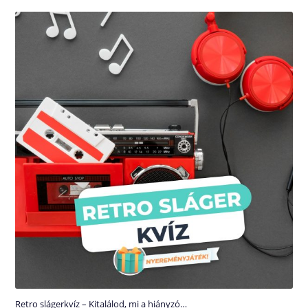
Retro slágerkvíz – Kitalálod, mi a hiányzó…