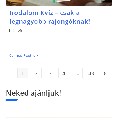
Irodalom Kvíz – csak a
legnagyobb rajongóknak!
Kvíz
…
Continue Reading
1
2
3
4
…
43
Neked ajánljuk!