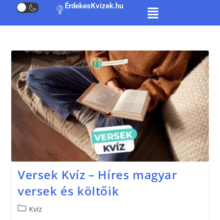
ÉrdekesKvízek.hu
Versek Kvíz – Híres magyar
versek és költőik
Kvíz