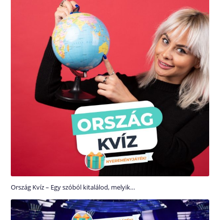
Ország Kvíz – Egy szóból kitalálod, melyik…