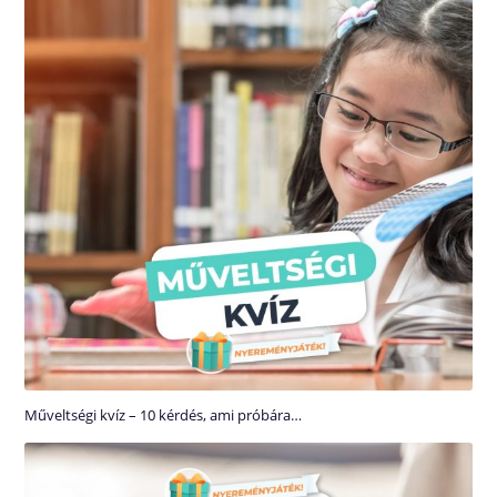
Műveltségi kvíz – 10 kérdés, ami próbára…