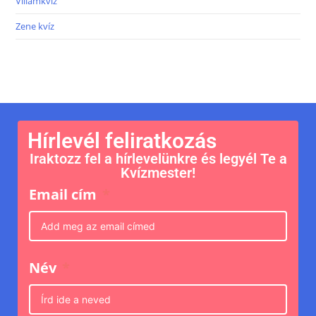
Villámkvíz
Zene kvíz
Hírlevél feliratkozás
Iraktozz fel a hírlevelünkre és legyél Te a
Kvízmester!
Email cím
Név