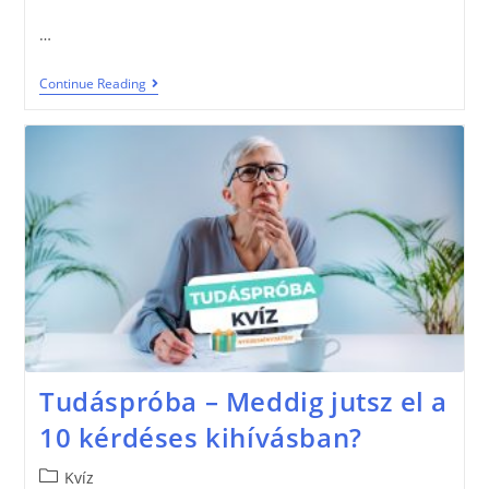
…
Continue Reading
Tudáspróba – Meddig jutsz el a
10 kérdéses kihívásban?
Kvíz