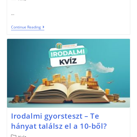
…
Continue Reading
Irodalmi gyorsteszt – Te
hányat találsz el a 10-ből?