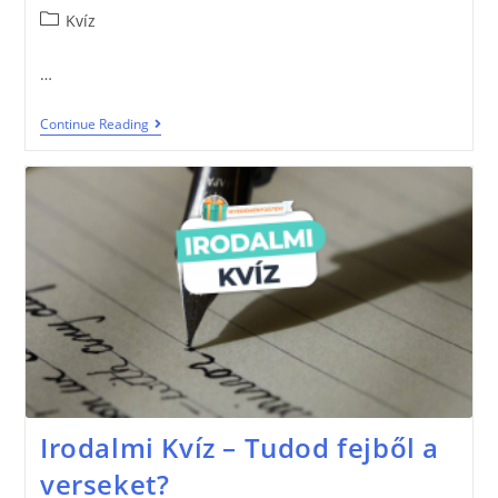
Kvíz
…
Continue Reading
Irodalmi Kvíz – Tudod fejből a
verseket?