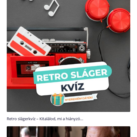
Retro slágerkvíz – Kitalálod, mi a hiányzó…