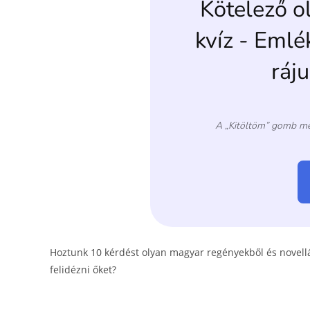
o
er
k
Hoztunk 10 kérdést olyan magyar regényekből és novellák
felidézni őket?