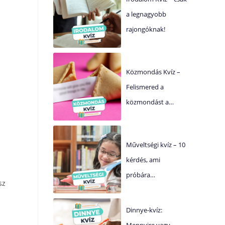
a legnagyobb
rajongóknak!
Közmondás Kvíz –
Felismered a
közmondást a…
Műveltségi kvíz – 10
kérdés, ami
próbára…
sz
Dinnye-kvíz:
Mennyire vagy