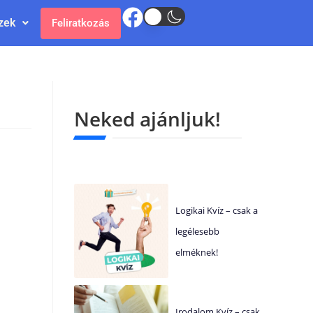
zek
Feliratkozás
Neked ajánljuk!
Logikai Kvíz – csak a
legélesebb
elméknek!
Irodalom Kvíz – csak