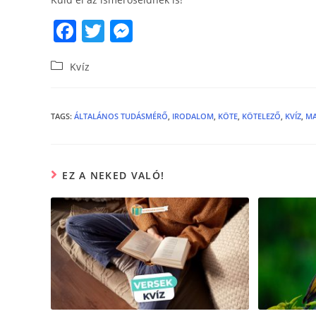
F
T
M
a
w
e
Kvíz
c
itt
ss
e
er
e
b
n
TAGS
:
ÁLTALÁNOS TUDÁSMÉRŐ
,
IRODALOM
,
KÖTE
,
KÖTELEZŐ
,
KVÍZ
,
M
o
g
o
er
EZ A NEKED VALÓ!
k