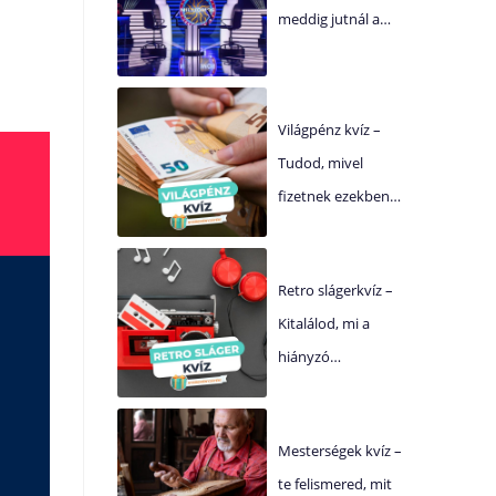
meddig jutnál a…
Világpénz kvíz –
Tudod, mivel
fizetnek ezekben…
Retro slágerkvíz –
Kitalálod, mi a
hiányzó…
Mesterségek kvíz –
te felismered, mit