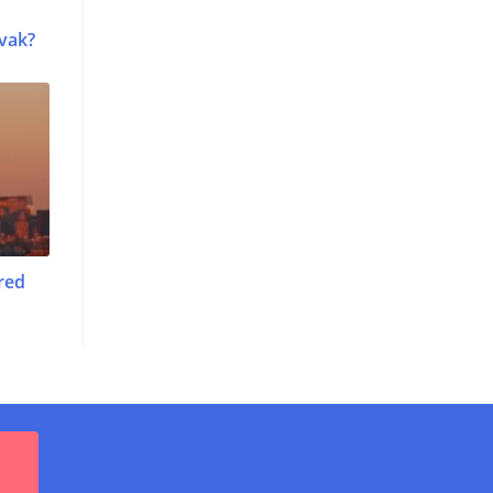
avak?
red