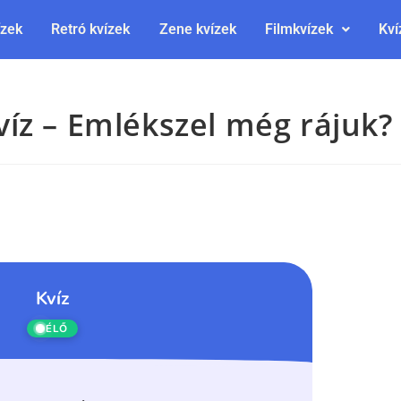
ízek
Retró kvízek
Zene kvízek
Filmkvízek
Kví
íz – Emlékszel még rájuk?