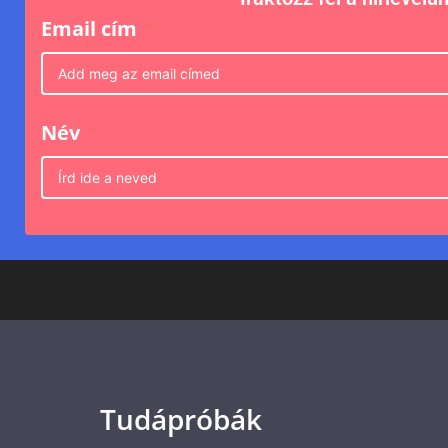
Email cím
Név
Tudápróbák