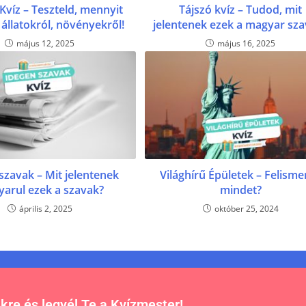
 Kvíz – Teszteld, mennyit
Tájszó kvíz – Tudod, mit
 állatokról, növényekről!
jelentenek ezek a magyar sz
május 12, 2025
május 16, 2025
szavak – Mit jelentenek
Világhírű Épületek – Felisme
arul ezek a szavak?
mindet?
április 2, 2025
október 25, 2024
nkre és legyél Te a Kvízmester!