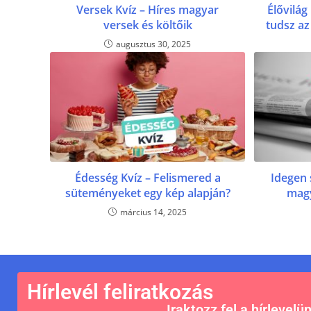
Versek Kvíz – Híres magyar
Élővilág
versek és költőik
tudsz az
augusztus 30, 2025
Édesség Kvíz – Felismered a
Idegen 
süteményeket egy kép alapján?
magy
március 14, 2025
Hírlevél feliratkozás
Iraktozz fel a hírlevelü