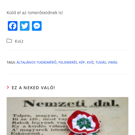
Küld el az ismerőseidnek is!
F
T
M
a
w
e
Kvíz
c
itt
ss
e
er
e
b
n
TAGS
:
ÁLTALÁNOS TUDÁSMÉRŐ
,
FELISMERÉS
,
KÉP
,
KVÍZ
,
TUDÁS
,
VIRÁG
o
g
o
er
EZ A NEKED VALÓ!
k