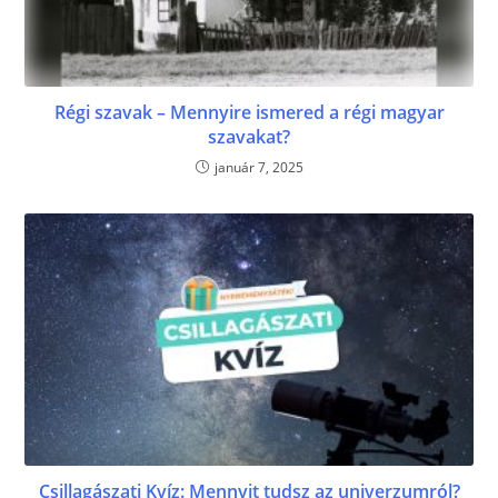
Régi szavak – Mennyire ismered a régi magyar
szavakat?
január 7, 2025
Csillagászati Kvíz: Mennyit tudsz az univerzumról?