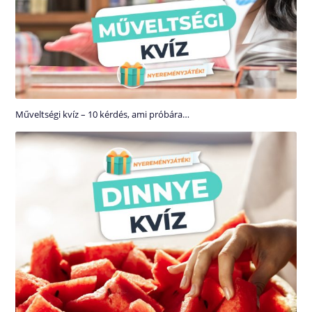
Műveltségi kvíz – 10 kérdés, ami próbára…