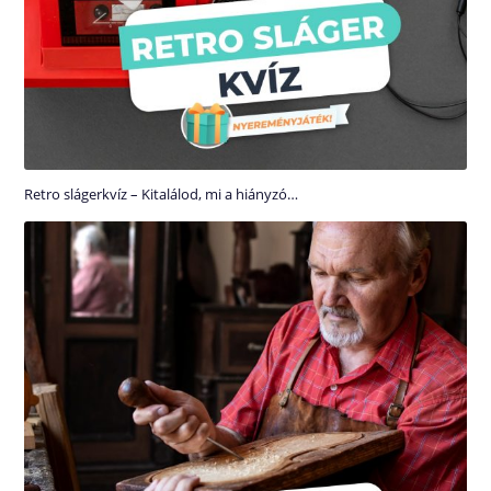
Retro slágerkvíz – Kitalálod, mi a hiányzó…