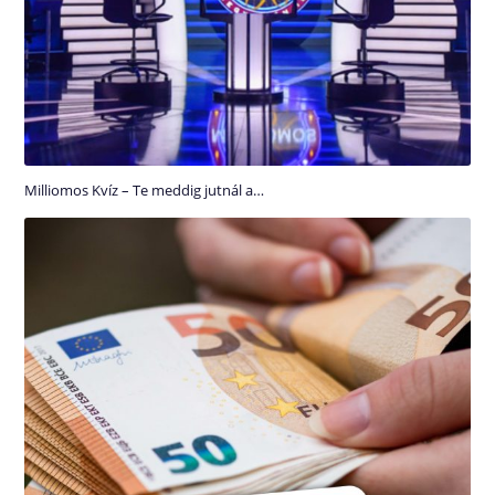
Milliomos Kvíz – Te meddig jutnál a…