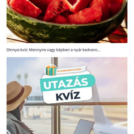
Dinnye-kvíz: Mennyire vagy képben a nyár kedvenc…