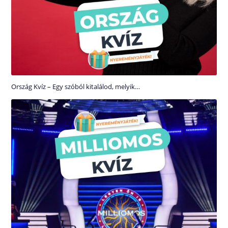
Ország Kvíz – Egy szóból kitalálod, melyik…