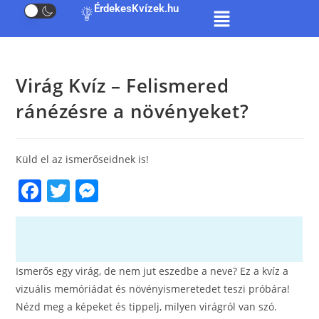
ÉrdekesKvízek.hu
Virág Kvíz – Felismered
ránézésre a növényeket?
Küld el az ismerőseidnek is!
F
T
M
a
w
e
c
itt
ss
e
er
e
Ismerős egy virág, de nem jut eszedbe a neve? Ez a kvíz a
b
n
vizuális memóriádat és növényismeretedet teszi próbára!
o
g
Nézd meg a képeket és tippelj, milyen virágról van szó.