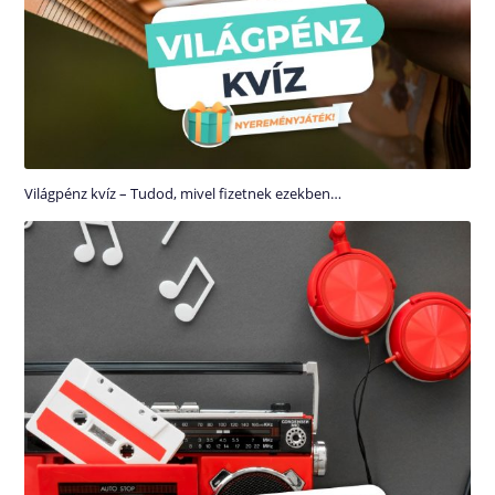
Világpénz kvíz – Tudod, mivel fizetnek ezekben…