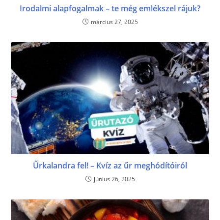
Irodalmi alapfogalmak – te még emlékszel rájuk?
március 27, 2025
Űrkalandra fel! – Kvíz az űr meghódítóiról
június 26, 2025