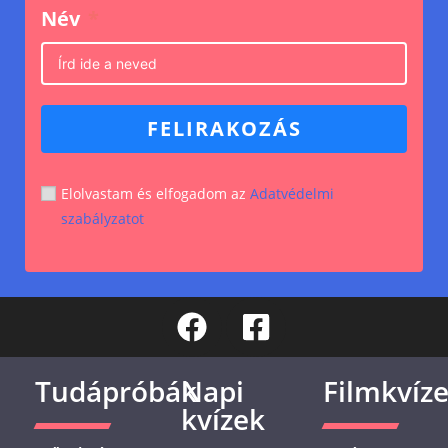
Név
FELIRAKOZÁS
Elolvastam és elfogadom az
Adatvédelmi
szabályzatot
Tudápróbák
Napi
Filmkvíz
kvízek