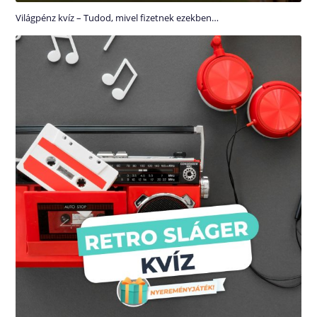
Világpénz kvíz – Tudod, mivel fizetnek ezekben…