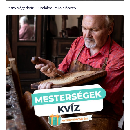
Retro slágerkvíz – Kitalálod, mi a hiányzó…