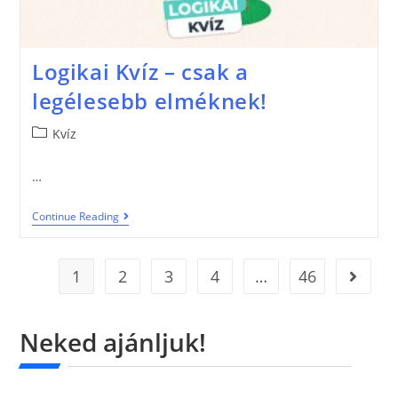
Logikai Kvíz – csak a
legélesebb elméknek!
Kvíz
…
Continue Reading
1
2
3
4
…
46
Neked ajánljuk!