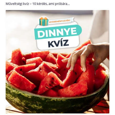
Műveltségi kvíz – 10 kérdés, ami próbára…