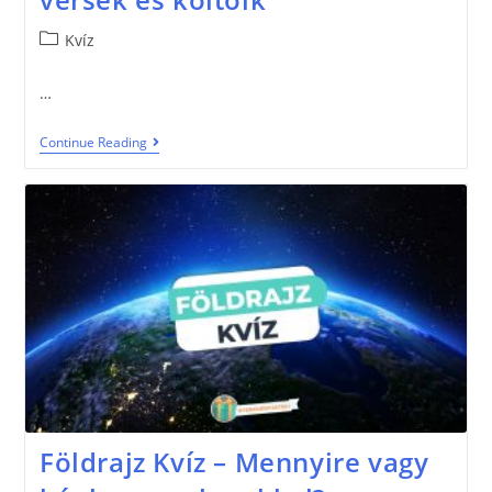
Kvíz
…
Continue Reading
Földrajz Kvíz – Mennyire vagy