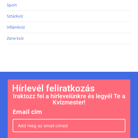
Sport
Sztárkvíz
Villámkvíz
Zene kvíz
Hírlevél feliratkozás
Iraktozz fel a hírlevelünkre és legyél Te a
Kvízmester!
Email cím