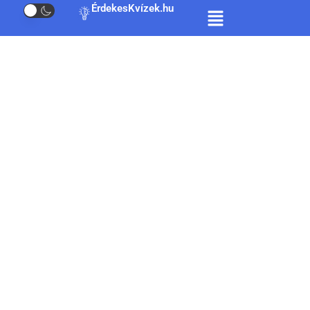
ÉrdekesKvízek.hu