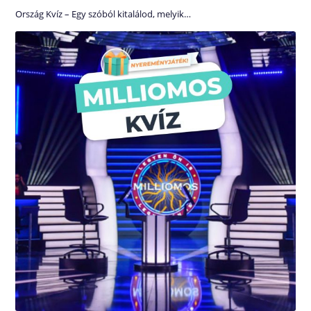
Ország Kvíz – Egy szóból kitalálod, melyik…