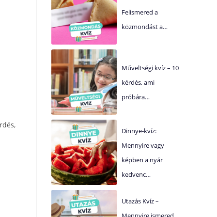
Felismered a
közmondást a…
Műveltségi kvíz – 10
kérdés, ami
próbára…
rdés,
Dinnye-kvíz:
Mennyire vagy
képben a nyár
kedvenc…
Utazás Kvíz –
Mennyire ismered