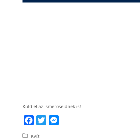
Küld el az ismerőseidnek is!
F
T
M
a
w
e
Kvíz