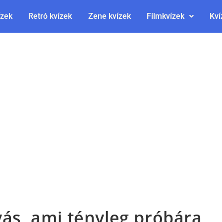
ízek
Retró kvízek
Zene kvízek
Filmkvízek
Kví
vás, ami tényleg próbára