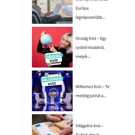
Európa
legnépszerűbb…
Ország Kvíz – Egy
szóból kitalálod,
melyik…
Milliomos Kvíz – Te
meddig jutnál a…
Világpénz kvíz –
Tudod, mivel