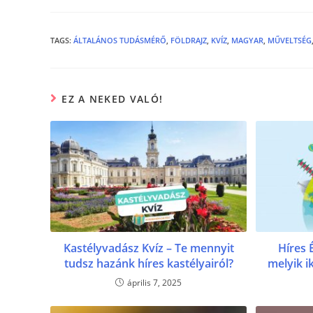
c
itt
ss
e
er
e
b
n
TAGS
:
ÁLTALÁNOS TUDÁSMÉRŐ
,
FÖLDRAJZ
,
KVÍZ
,
MAGYAR
,
MŰVELTSÉG
o
g
o
er
EZ A NEKED VALÓ!
k
Kastélyvadász Kvíz – Te mennyit
Híres 
tudsz hazánk híres kastélyairól?
melyik i
április 7, 2025