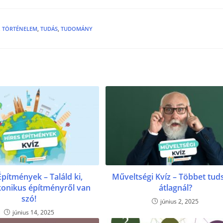
,
TÖRTÉNELEM
,
TUDÁS
,
TUDOMÁNY
Építmények – Találd ki,
Műveltségi Kvíz – Többet tud
konikus építményről van
átlagnál?
szó!
június 2, 2025
június 14, 2025