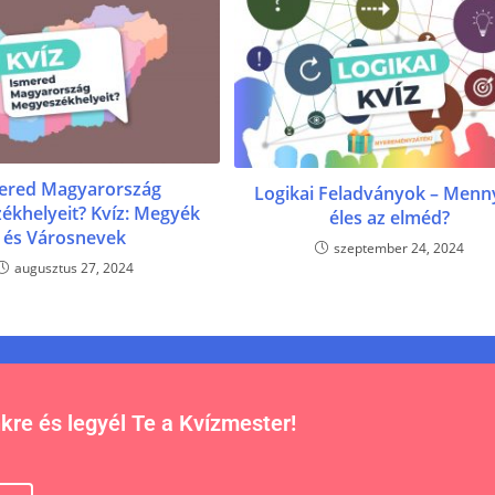
ered Magyarország
Logikai Feladványok – Menn
ékhelyeit? Kvíz: Megyék
éles az elméd?
és Városnevek
szeptember 24, 2024
augusztus 27, 2024
nkre és legyél Te a Kvízmester!