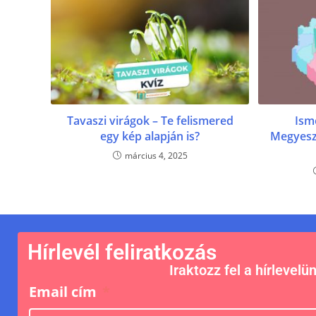
Tavaszi virágok – Te felismered
Ism
egy kép alapján is?
Megyesz
március 4, 2025
Hírlevél feliratkozás
Iraktozz fel a hírlevelü
Email cím