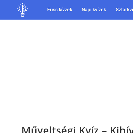
Friss kívzek
Napi kvízek
Sztárkv
Műveltségi Kvíz – Kihí