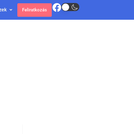
zek
Feliratkozás