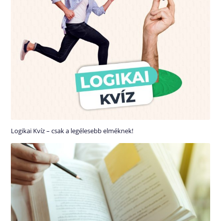
Logikai Kvíz – csak a legélesebb elméknek!