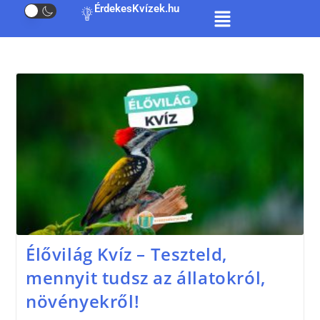
ÉrdekesKvízek.hu
Élővilág Kvíz – Teszteld,
mennyit tudsz az állatokról,
növényekről!