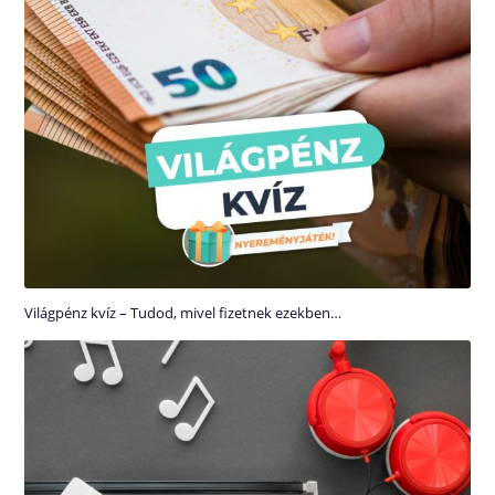
Világpénz kvíz – Tudod, mivel fizetnek ezekben…