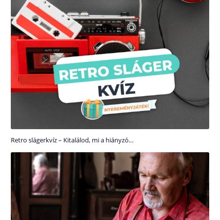
Retro slágerkvíz – Kitalálod, mi a hiányzó…