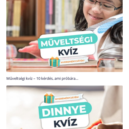
Műveltségi kvíz – 10 kérdés, ami próbára…