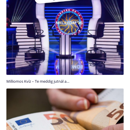
Milliomos Kvíz – Te meddig jutnál a…