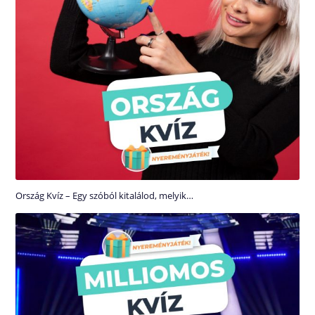
Ország Kvíz – Egy szóból kitalálod, melyik…