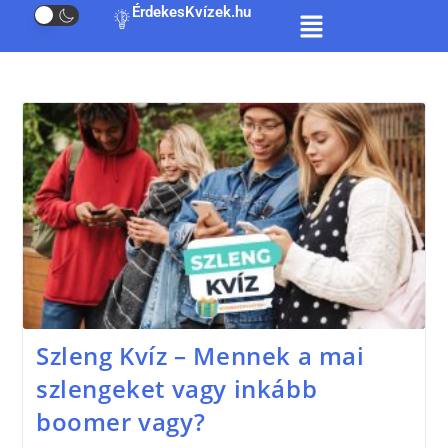
ÉrdekesKvízek.hu
Szleng Kvíz – Mennek a mai
szlengeket vagy inkább
boomer vagy?