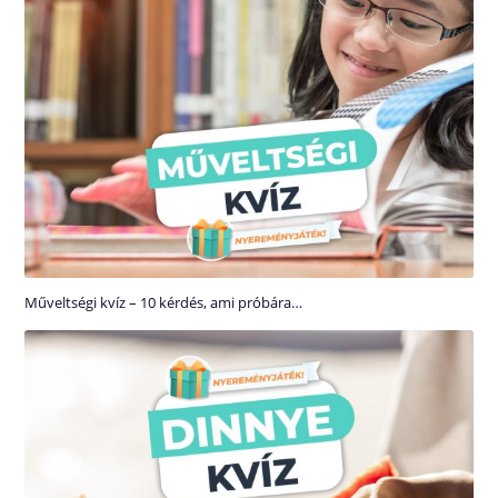
Műveltségi kvíz – 10 kérdés, ami próbára…