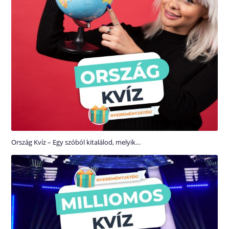
Ország Kvíz – Egy szóból kitalálod, melyik…