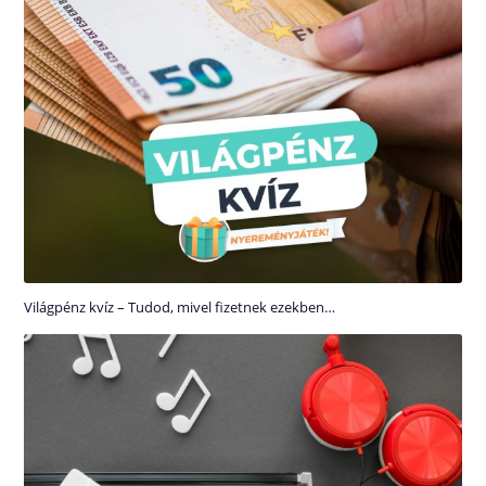
Világpénz kvíz – Tudod, mivel fizetnek ezekben…