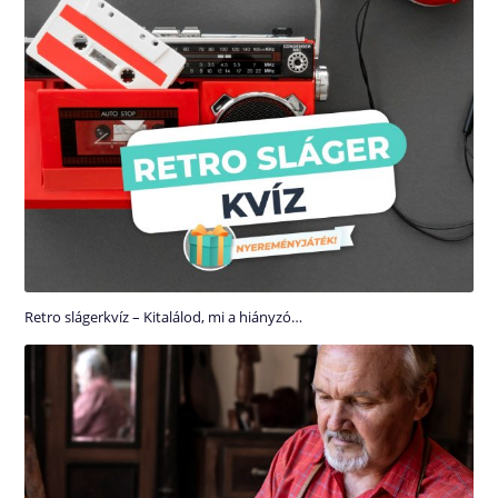
Retro slágerkvíz – Kitalálod, mi a hiányzó…