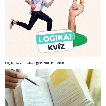
Logikai Kvíz – csak a legélesebb elméknek!