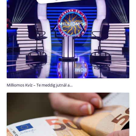
Milliomos Kvíz – Te meddig jutnál a…