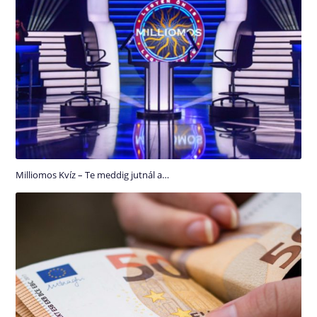
Milliomos Kvíz – Te meddig jutnál a…