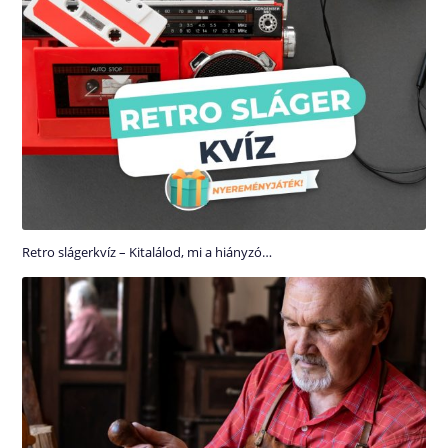
Retro slágerkvíz – Kitalálod, mi a hiányzó…