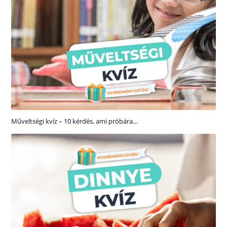
Műveltségi kvíz – 10 kérdés, ami próbára…