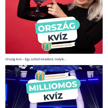
Ország Kvíz – Egy szóból kitalálod, melyik…