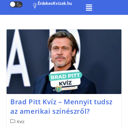
ÉrdekesKvízek.hu
Brad Pitt Kvíz – Mennyit tudsz
az amerikai színészről?
Kvíz