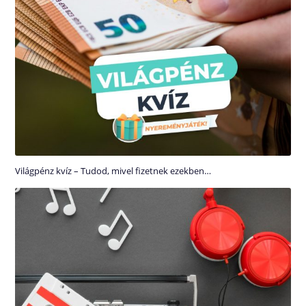
Világpénz kvíz – Tudod, mivel fizetnek ezekben…