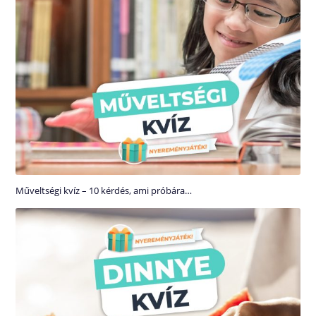
Műveltségi kvíz – 10 kérdés, ami próbára…