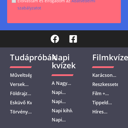
Elolvastam és elfogadom az
Adatvédelmi
szabályzatot
Tudápróbák
Napi
Filmkvíz
kvízek
Műveltségi
Karácsonyi
Kvíz –
Filmek –
A Nagy
Versek
Reszkessetek,
Általános
Felismered
Tojás Kvíz
Kvíz –
Betörők! – Te
műveltséged
Napi
a filmeket
Földrajz
Film +
– Teszteld
Híres
mennyire
teszteljük –
Kihívás –
egyetlen
Kvíz –
Tárgy –
a tudásod
magyar
Napi
vagy Kevin
Esküvő Kvíz –
Tippeld
10
Teszteld a
jelenetből?
Mennyire
Találd ki a
ezzel a10
versek és
kihívás –
kalandjainak
Ismered a
meg! –
kérdéssel!
tudásodat
vagy
Napi kihívás
filmet egy
Törvény
kérdéssel!
Híres
költőik
A
ismerője?
magyar lagzis
Szerinted
ma is!
képben az
– Teszteld a
ikonikus
Kvíz –
Filmek –
legtöbben
hagyományokat?
Napi
mennyire
alapokkal?
tudásodat
tárgy
Elképesztő
Mikor
csak a
kihívás –
tippelsz jól
többféle
alapján!