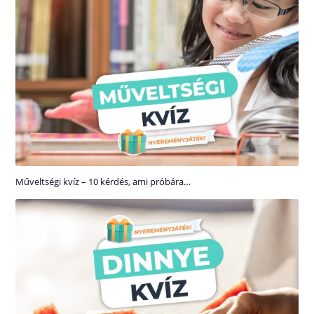
Műveltségi kvíz – 10 kérdés, ami próbára…