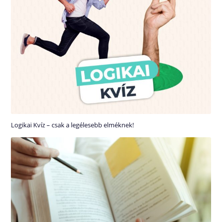
Logikai Kvíz – csak a legélesebb elméknek!