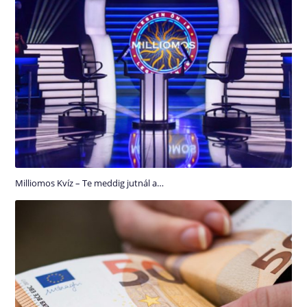
Milliomos Kvíz – Te meddig jutnál a…