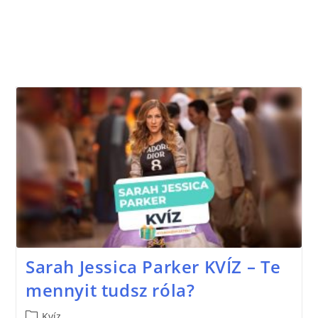
Sarah Jessica Parker KVÍZ – Te
mennyit tudsz róla?
Kvíz