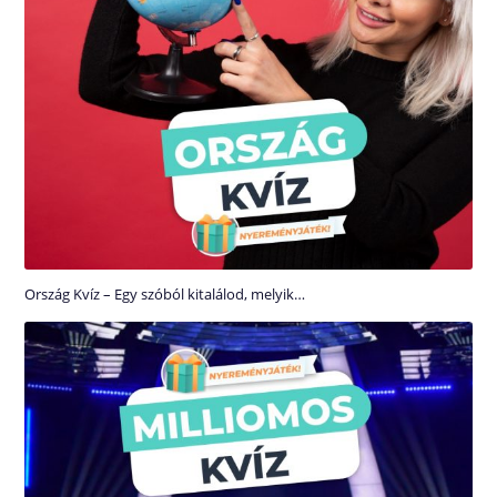
Ország Kvíz – Egy szóból kitalálod, melyik…