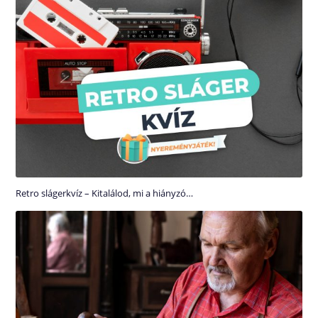
Retro slágerkvíz – Kitalálod, mi a hiányzó…