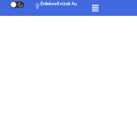
ÉrdekesKvízek.hu