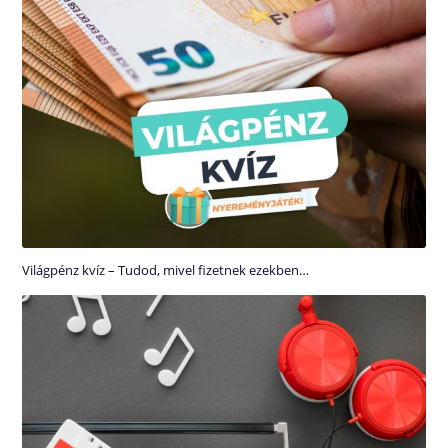
Világpénz kvíz – Tudod, mivel fizetnek ezekben…