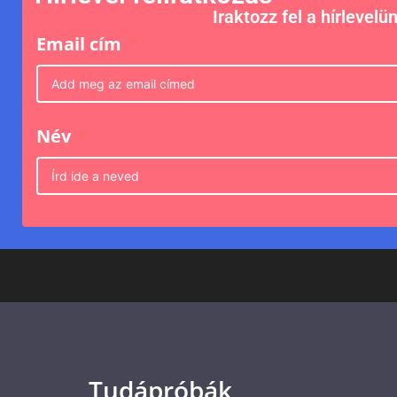
Iraktozz fel a hírlevelü
Email cím
Név
Tudápróbák