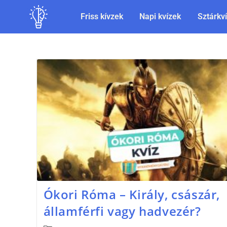
Friss kívzek
Napi kvízek
Sztárkv
Ókori Róma – Király, császár,
államférfi vagy hadvezér?