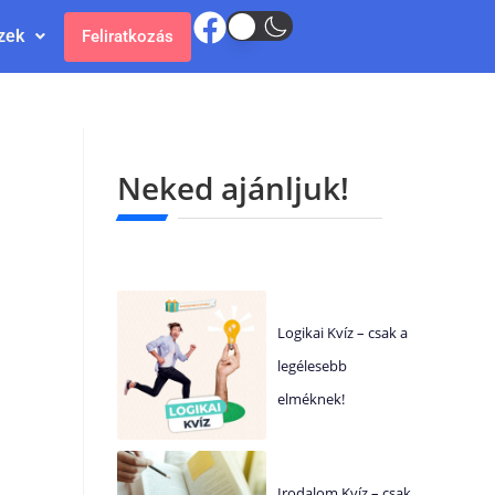
zek
Feliratkozás
Neked ajánljuk!
Logikai Kvíz – csak a
legélesebb
elméknek!
Irodalom Kvíz – csak