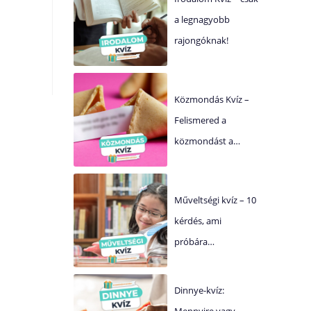
a legnagyobb
rajongóknak!
Közmondás Kvíz –
Felismered a
közmondást a…
Műveltségi kvíz – 10
kérdés, ami
próbára…
Dinnye-kvíz:
Mennyire vagy