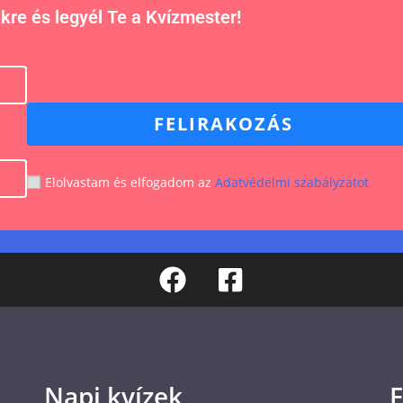
nkre és legyél Te a Kvízmester!
FELIRAKOZÁS
Elolvastam és elfogadom az
Adatvédelmi szabályzatot
Napi kvízek
F