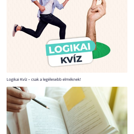
Logikai Kvíz – csak a legélesebb elméknek!