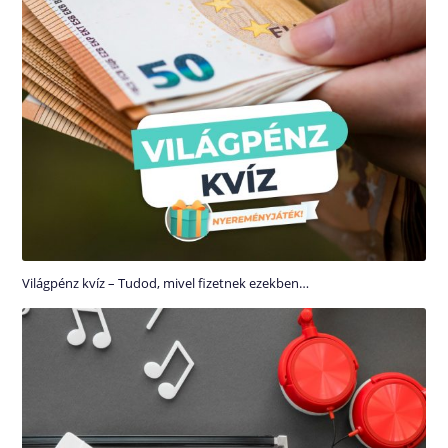
Világpénz kvíz – Tudod, mivel fizetnek ezekben…