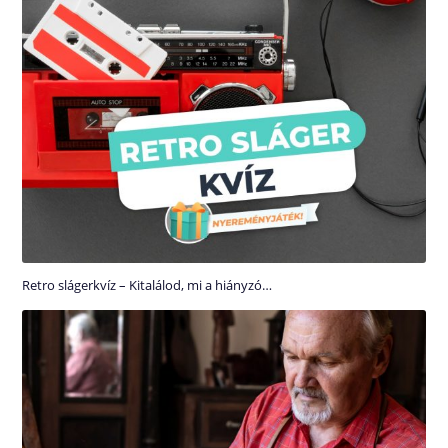
Retro slágerkvíz – Kitalálod, mi a hiányzó…