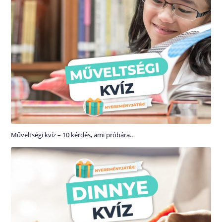
Műveltségi kvíz – 10 kérdés, ami próbára…