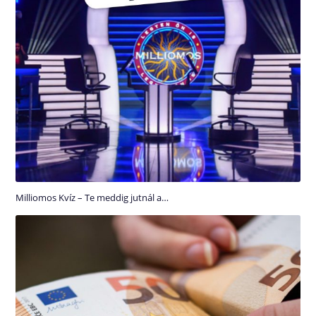
Milliomos Kvíz – Te meddig jutnál a…