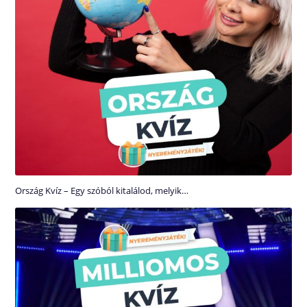
Ország Kvíz – Egy szóból kitalálod, melyik…