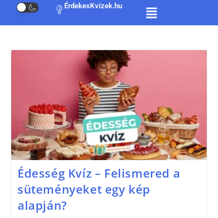
ÉrdekesKvízek.hu
Édesség Kvíz – Felismered a
süteményeket egy kép
alapján?