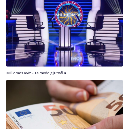
Milliomos Kvíz – Te meddig jutnál a…