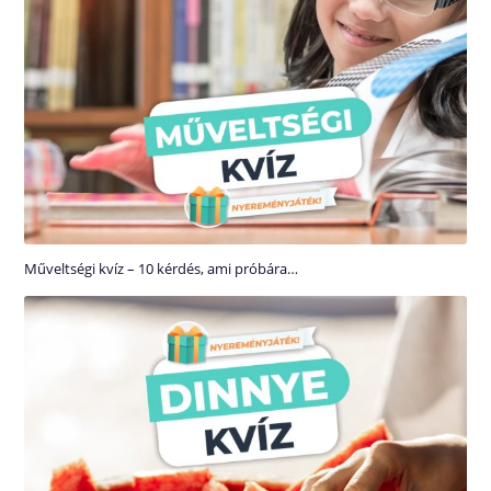
Műveltségi kvíz – 10 kérdés, ami próbára…