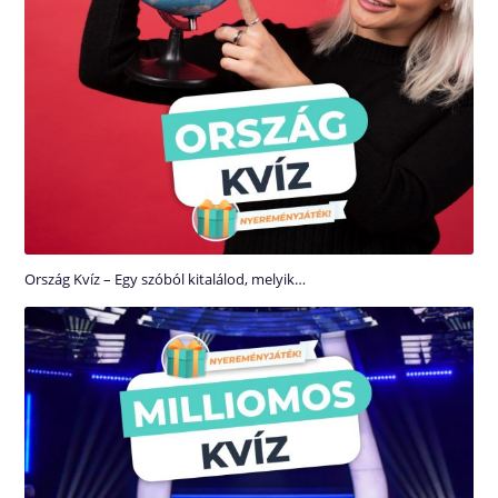
Ország Kvíz – Egy szóból kitalálod, melyik…