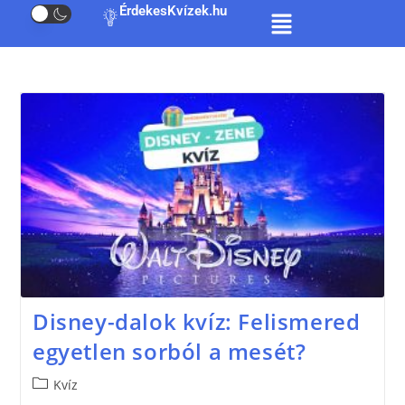
ÉrdekesKvízek.hu
Disney-dalok kvíz: Felismered
egyetlen sorból a mesét?
Kvíz