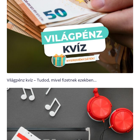
Világpénz kvíz – Tudod, mivel fizetnek ezekben…