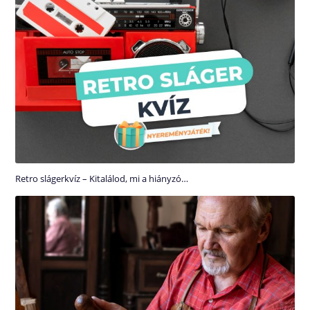
Retro slágerkvíz – Kitalálod, mi a hiányzó…