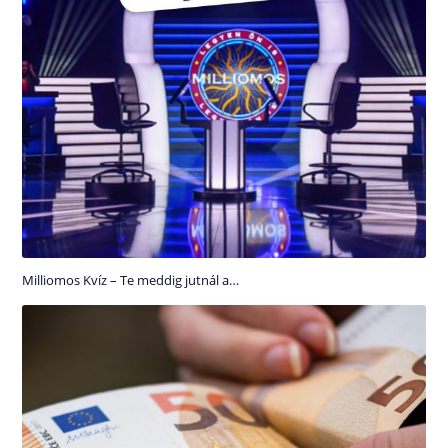
Milliomos Kvíz – Te meddig jutnál a…