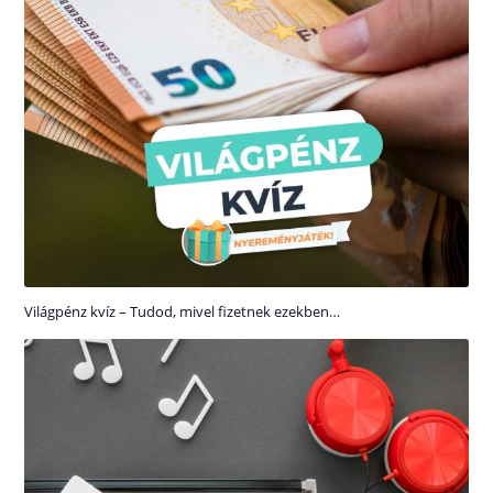
Világpénz kvíz – Tudod, mivel fizetnek ezekben…