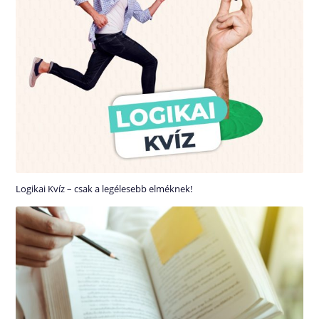
Logikai Kvíz – csak a legélesebb elméknek!