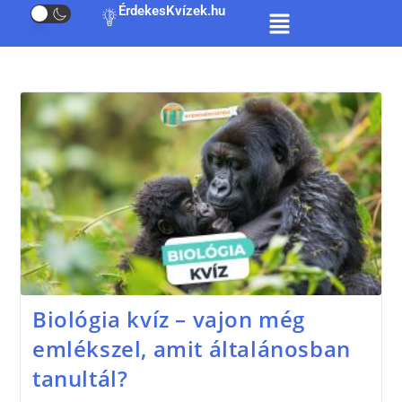
ÉrdekesKvízek.hu
Biológia kvíz – vajon még
emlékszel, amit általánosban
tanultál?