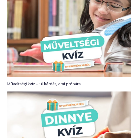
Műveltségi kvíz – 10 kérdés, ami próbára…