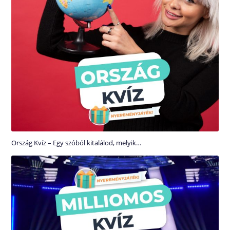
Ország Kvíz – Egy szóból kitalálod, melyik…