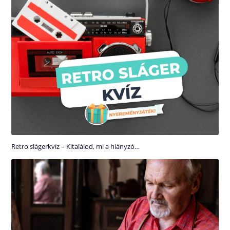
Retro slágerkvíz – Kitalálod, mi a hiányzó…