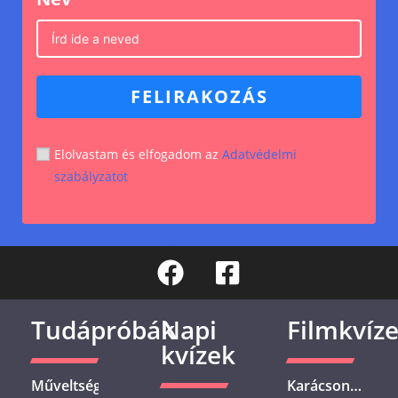
FELIRAKOZÁS
Elolvastam és elfogadom az
Adatvédelmi
szabályzatot
Tudápróbák
Napi
Filmkvíz
kvízek
Műveltségi
Karácsonyi