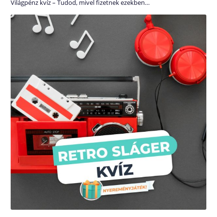
Világpénz kvíz – Tudod, mivel fizetnek ezekben…