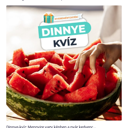
Dinnye-kvíz: Mennyire vagy képben a nyár kedvenc…