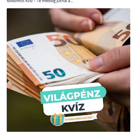
Milliomos Kvíz – Te meddig jutnál a…