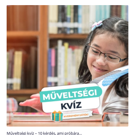
Műveltségi kvíz – 10 kérdés, ami próbára…