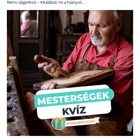
Retro slágerkvíz – Kitalálod, mi a hiányzó…