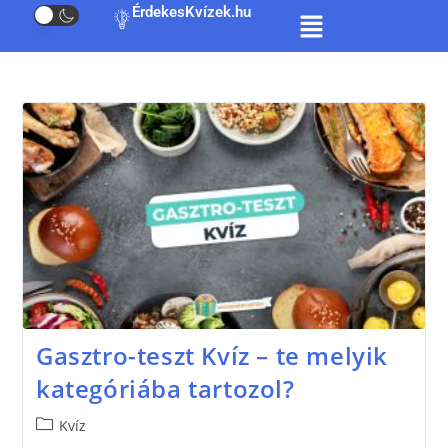
ÉrdekesKvízek.hu
Gasztro-teszt Kvíz – te melyik
kategóriába tartozol?
Kvíz