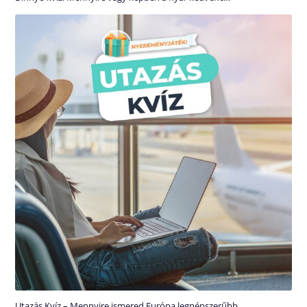
Utazás Kvíz – Mennyire ismered Európa legnépszerűbb…