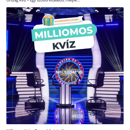
Ország Kvíz – Egy szóból kitalálod, melyik…