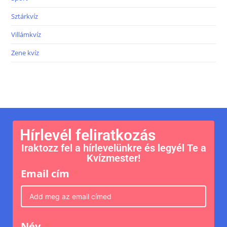
Sztárkvíz
Villámkvíz
Zene kvíz
Hírlevél feliratkozás
Iraktozz fel a hírlevelünkre és legyél Te a
Kvízmester!
Email cím
Név