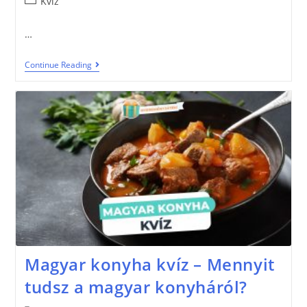
Kvíz
…
Continue Reading
Magyar konyha kvíz – Mennyit
tudsz a magyar konyháról?