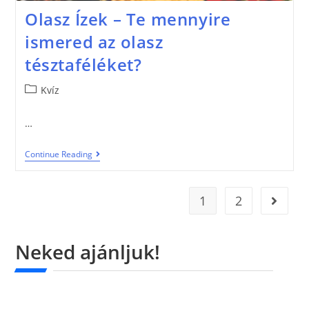
Olasz Ízek – Te mennyire
ismered az olasz
tésztaféléket?
Kvíz
…
Continue Reading
1
2
Neked ajánljuk!