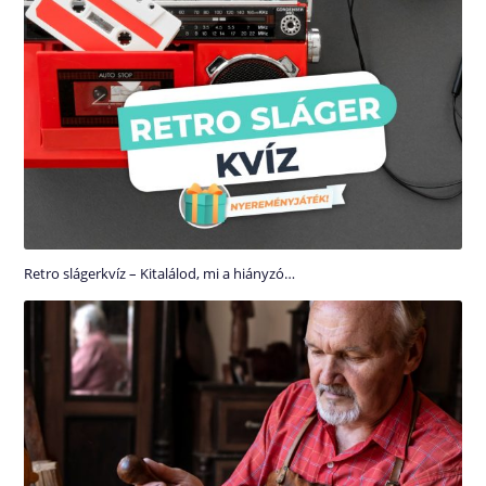
Retro slágerkvíz – Kitalálod, mi a hiányzó…