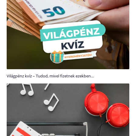
Világpénz kvíz – Tudod, mivel fizetnek ezekben…