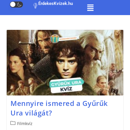
ÉrdekesKvízek.hu
Mennyire ismered a Gyűrűk
Ura világát?
Filmkvíz