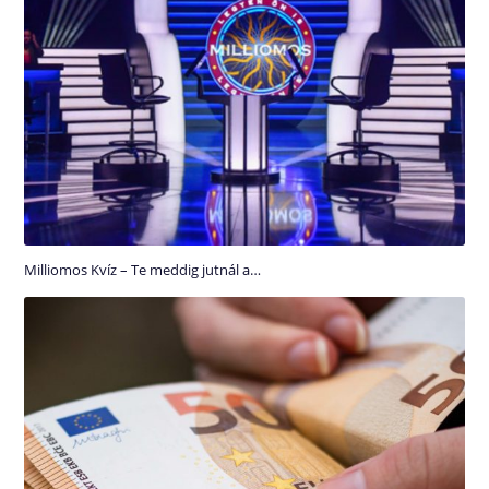
Milliomos Kvíz – Te meddig jutnál a…