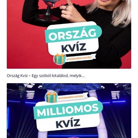
Ország Kvíz – Egy szóból kitalálod, melyik…