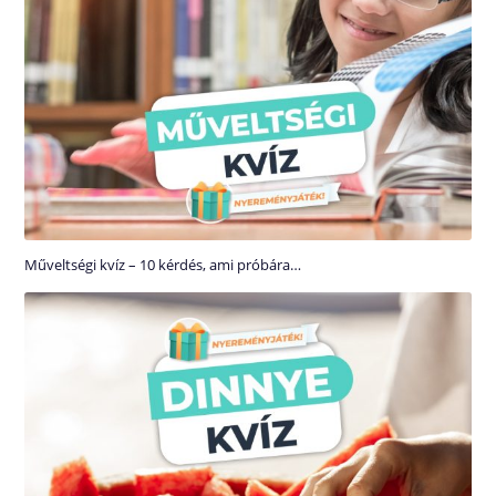
Műveltségi kvíz – 10 kérdés, ami próbára…