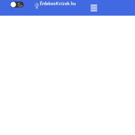
ÉrdekesKvízek.hu