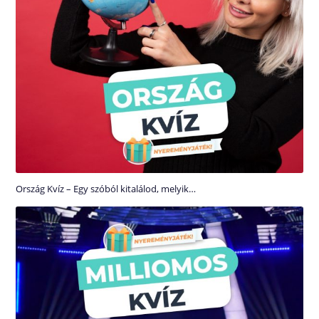
Ország Kvíz – Egy szóból kitalálod, melyik…