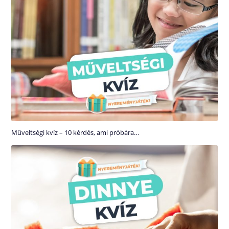
Műveltségi kvíz – 10 kérdés, ami próbára…