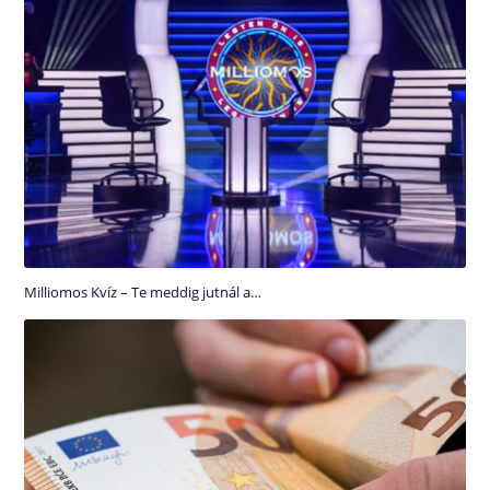
Milliomos Kvíz – Te meddig jutnál a…