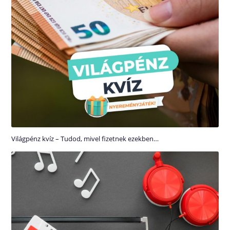
Világpénz kvíz – Tudod, mivel fizetnek ezekben…