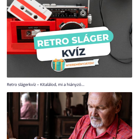
Retro slágerkvíz – Kitalálod, mi a hiányzó…