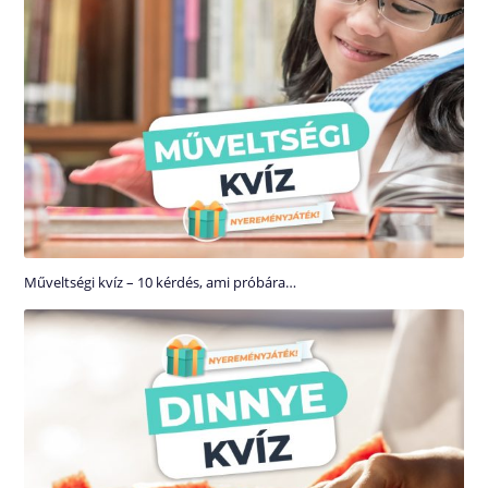
Műveltségi kvíz – 10 kérdés, ami próbára…