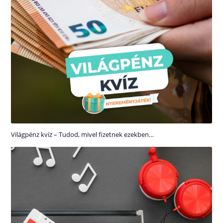
Világpénz kvíz – Tudod, mivel fizetnek ezekben…