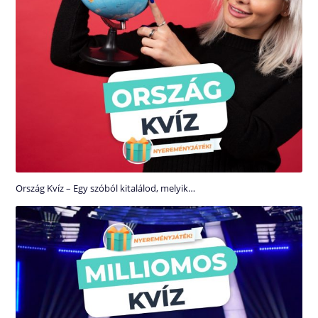
Ország Kvíz – Egy szóból kitalálod, melyik…