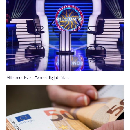
Milliomos Kvíz – Te meddig jutnál a…