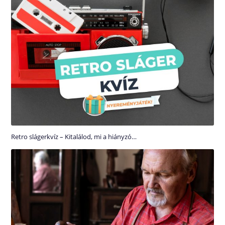
Retro slágerkvíz – Kitalálod, mi a hiányzó…