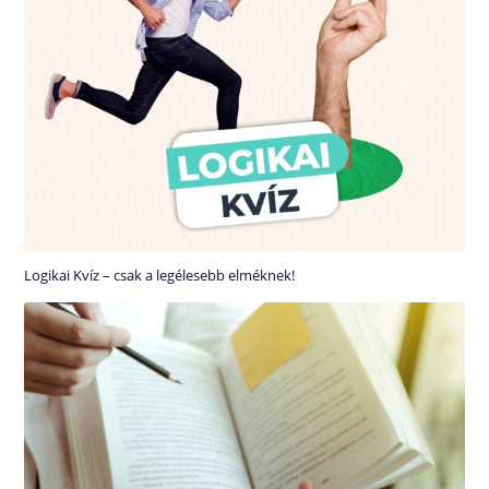
Logikai Kvíz – csak a legélesebb elméknek!