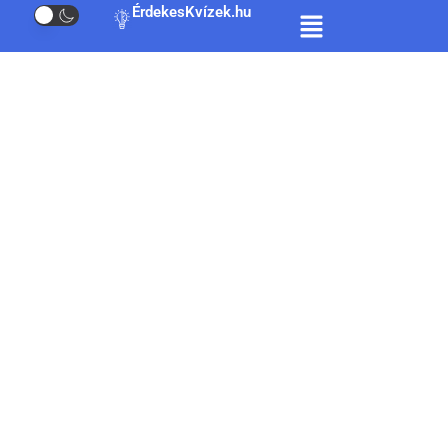
ÉrdekesKvízek.hu