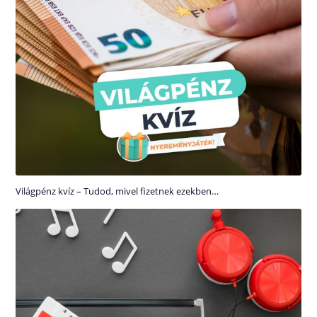
Világpénz kvíz – Tudod, mivel fizetnek ezekben…