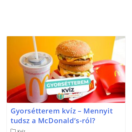
Gyorsétterem kvíz – Mennyit
tudsz a McDonald’s-ról?
Kvíz