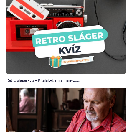
Retro slágerkvíz – Kitalálod, mi a hiányzó…