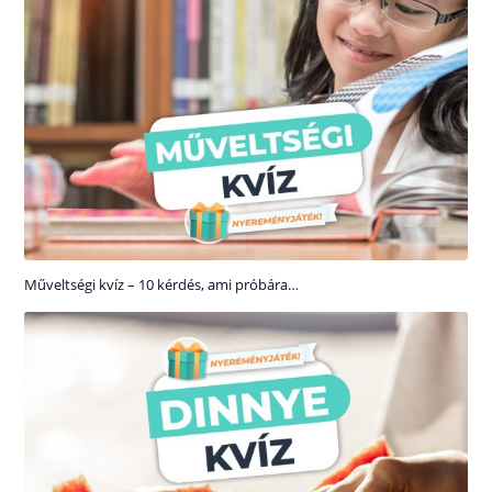
Műveltségi kvíz – 10 kérdés, ami próbára…