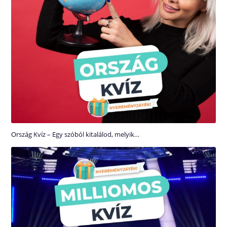
Ország Kvíz – Egy szóból kitalálod, melyik…