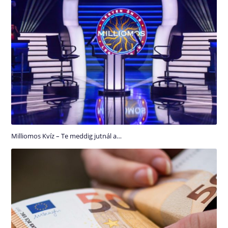
Milliomos Kvíz – Te meddig jutnál a…