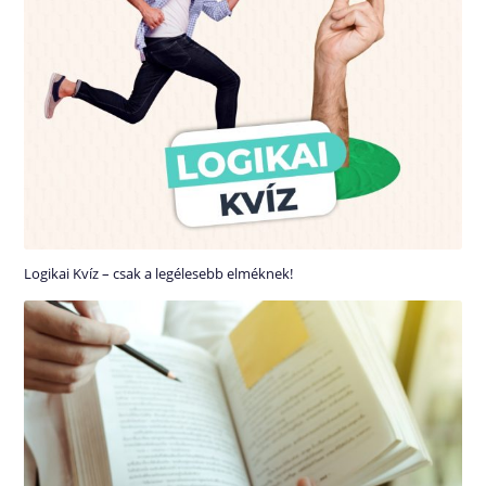
Logikai Kvíz – csak a legélesebb elméknek!