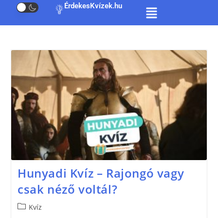
ÉrdekesKvízek.hu
Hunyadi Kvíz – Rajongó vagy
csak néző voltál?
Kvíz