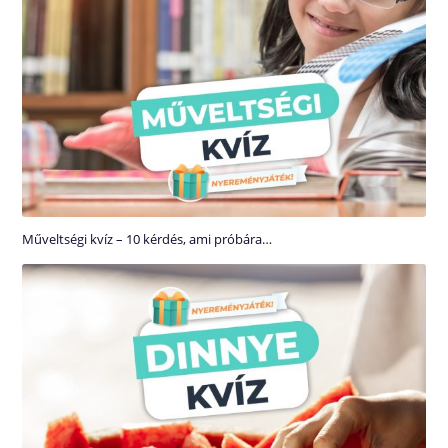
Műveltségi kvíz – 10 kérdés, ami próbára…