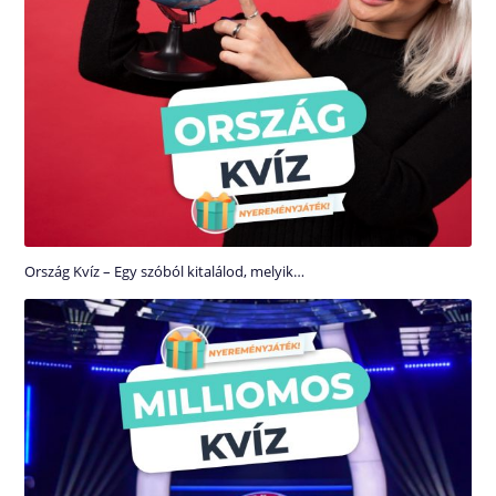
Ország Kvíz – Egy szóból kitalálod, melyik…