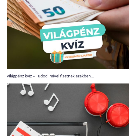
Világpénz kvíz – Tudod, mivel fizetnek ezekben…