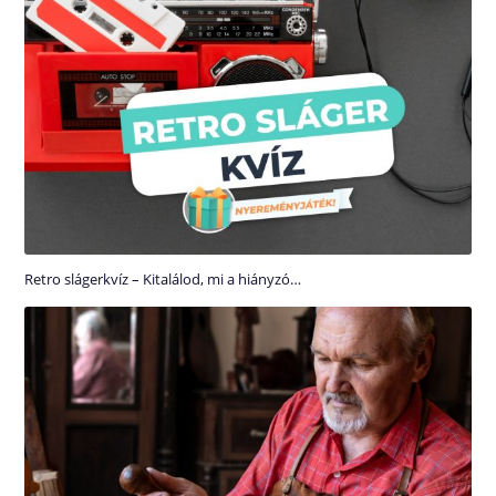
Retro slágerkvíz – Kitalálod, mi a hiányzó…