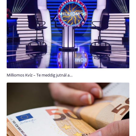
Milliomos Kvíz – Te meddig jutnál a…