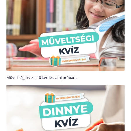
Műveltségi kvíz – 10 kérdés, ami próbára…