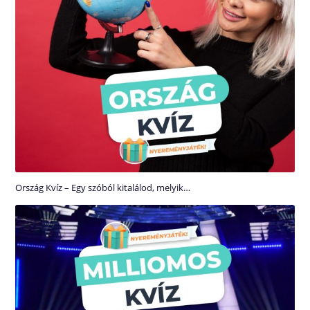
Ország Kvíz – Egy szóból kitalálod, melyik…