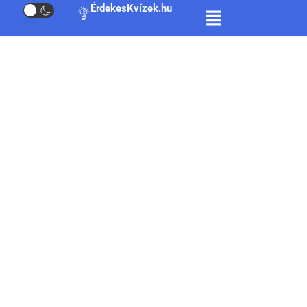
ÉrdekesKvízek.hu