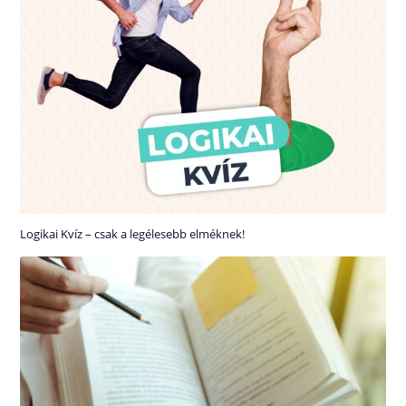
Logikai Kvíz – csak a legélesebb elméknek!