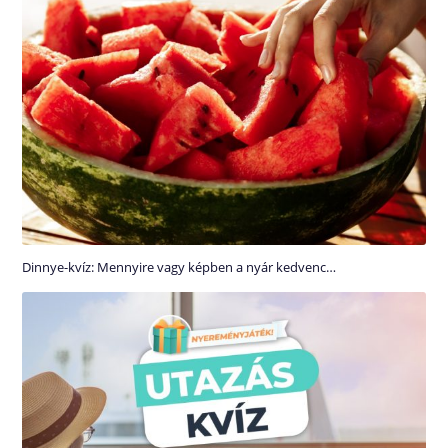
Dinnye-kvíz: Mennyire vagy képben a nyár kedvenc…