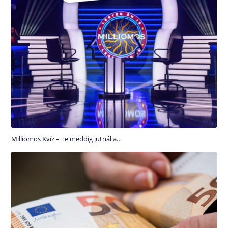
Milliomos Kvíz – Te meddig jutnál a…