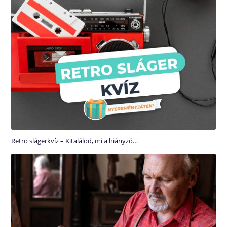
Retro slágerkvíz – Kitalálod, mi a hiányzó…