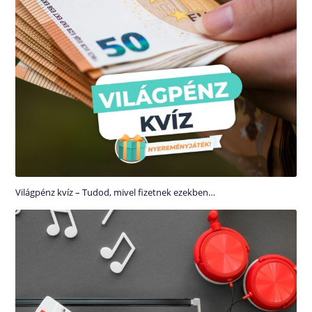
Világpénz kvíz – Tudod, mivel fizetnek ezekben…