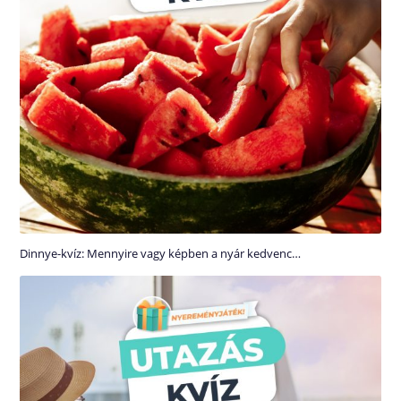
Dinnye-kvíz: Mennyire vagy képben a nyár kedvenc…