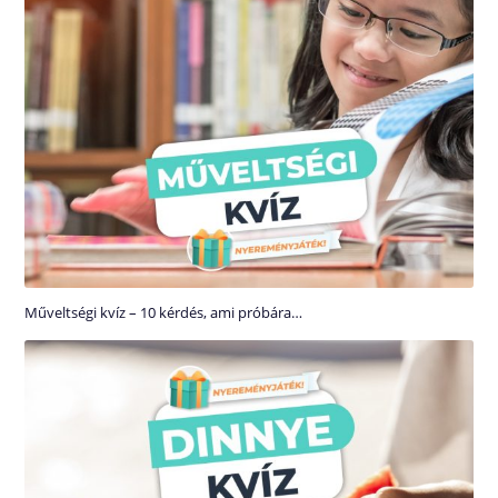
Műveltségi kvíz – 10 kérdés, ami próbára…