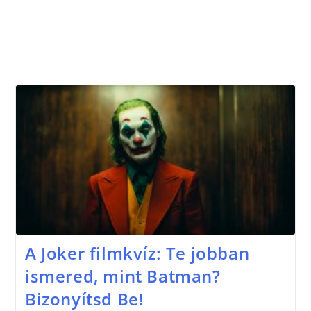
A Joker filmkvíz: Te jobban
ismered, mint Batman?
Bizonyítsd Be!