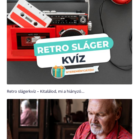
Retro slágerkvíz – Kitalálod, mi a hiányzó…