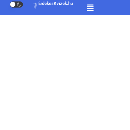
ÉrdekesKvízek.hu