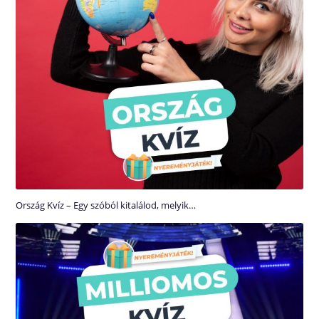
Ország Kvíz – Egy szóból kitalálod, melyik…