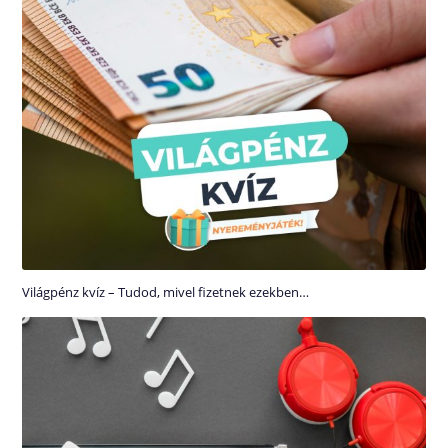
Világpénz kvíz – Tudod, mivel fizetnek ezekben…