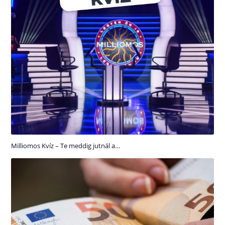
Milliomos Kvíz – Te meddig jutnál a…