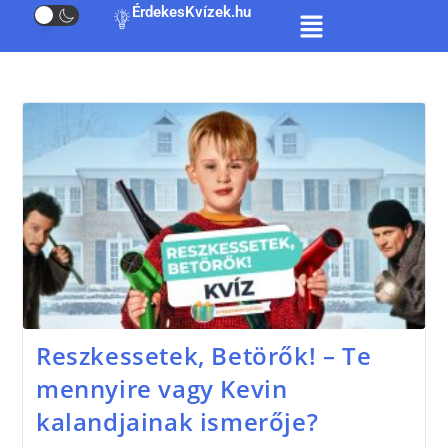
ÉrdekesKvízek.hu
Reszkessetek, Betörők! – Te
mennyire vagy Kevin
kalandjainak ismerője?