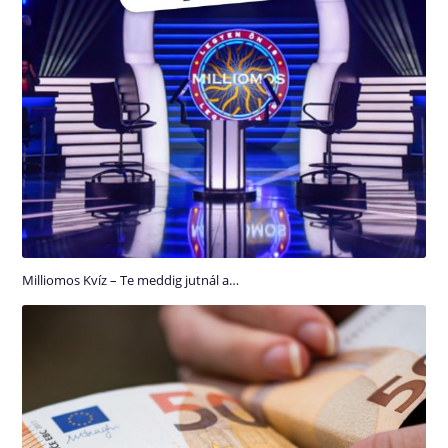
Milliomos Kvíz – Te meddig jutnál a…