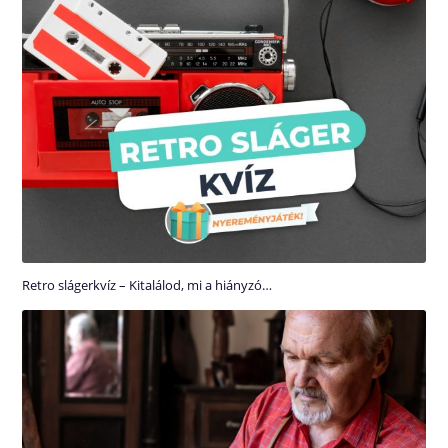
Retro slágerkvíz – Kitalálod, mi a hiányzó…