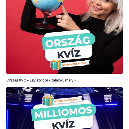
Ország Kvíz – Egy szóból kitalálod, melyik…