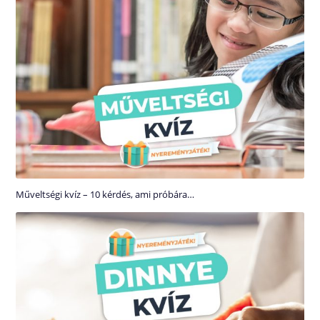
Műveltségi kvíz – 10 kérdés, ami próbára…