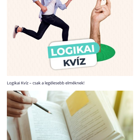
Logikai Kvíz – csak a legélesebb elméknek!