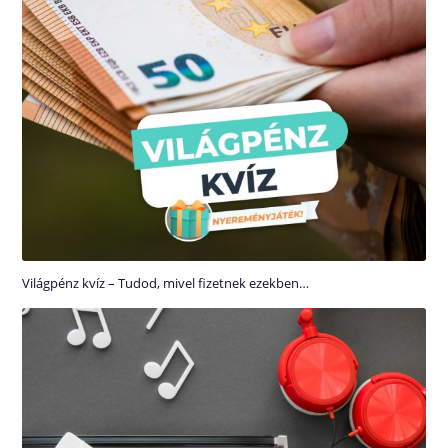
Világpénz kvíz – Tudod, mivel fizetnek ezekben…