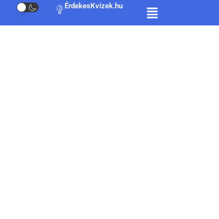
ÉrdekesKvízek.hu