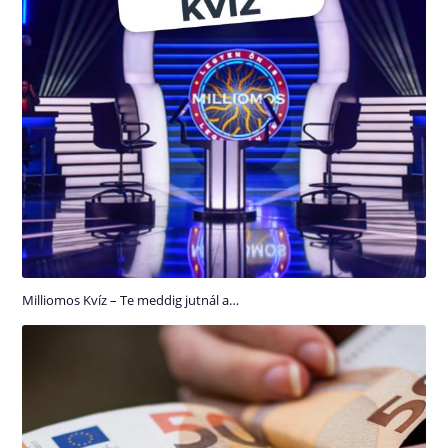
Milliomos Kvíz – Te meddig jutnál a…