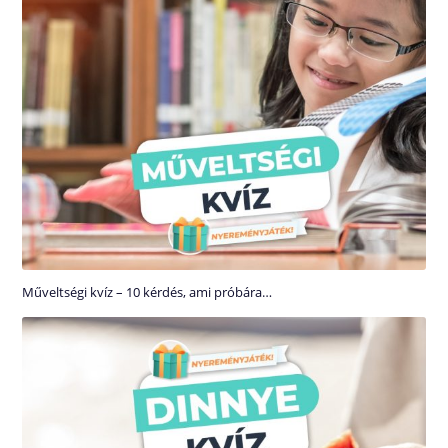
Műveltségi kvíz – 10 kérdés, ami próbára…