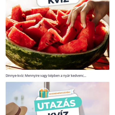
Dinnye-kvíz: Mennyire vagy képben a nyár kedvenc…