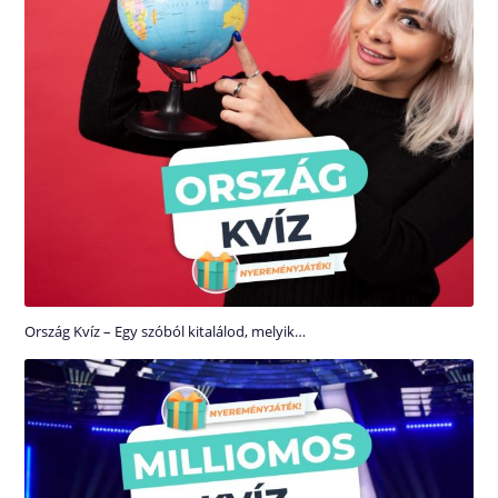
Ország Kvíz – Egy szóból kitalálod, melyik…