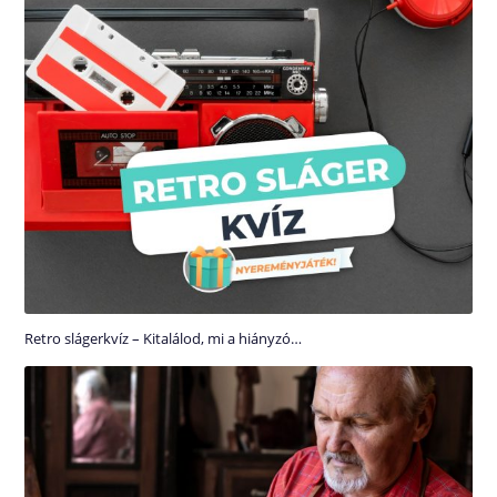
Retro slágerkvíz – Kitalálod, mi a hiányzó…