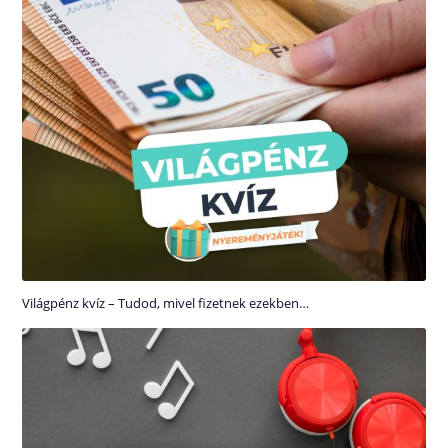
Világpénz kvíz – Tudod, mivel fizetnek ezekben…