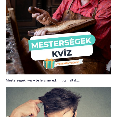
Mesterségek kvíz – te felismered, mit csináltak…