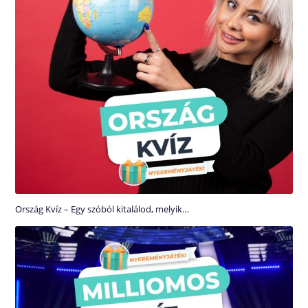
Ország Kvíz – Egy szóból kitalálod, melyik…