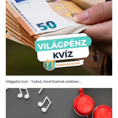
Világpénz kvíz – Tudod, mivel fizetnek ezekben…