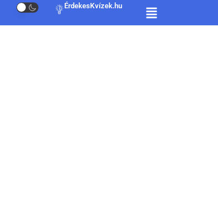
ÉrdekesKvízek.hu