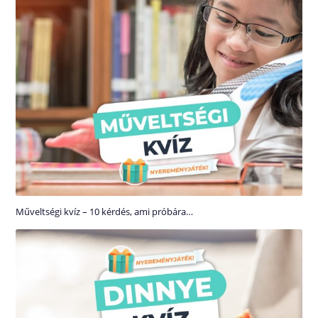
Műveltségi kvíz – 10 kérdés, ami próbára…