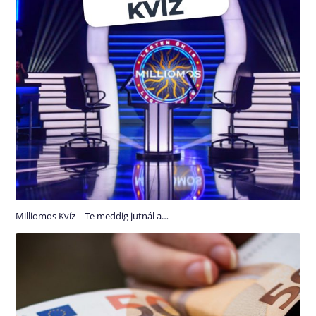
Milliomos Kvíz – Te meddig jutnál a…