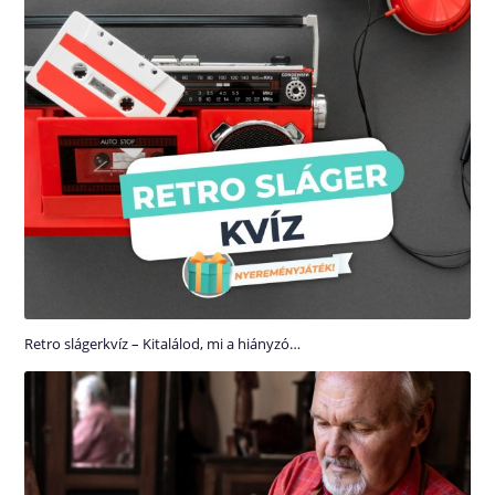
Retro slágerkvíz – Kitalálod, mi a hiányzó…