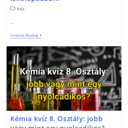
Kvíz
…
Continue Reading
Kémia kvíz 8. Osztály: jobb
vagy mint egy nyolcadikos?