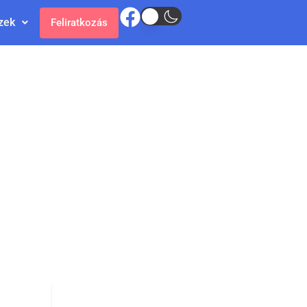
zek
Feliratkozás