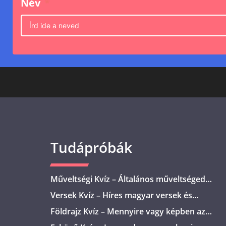
Név
Tudápróbák
Műveltségi Kvíz – Általános műveltséged
teszteljük – 10 kérdéssel!
Versek Kvíz – Híres magyar versek és
költőik
Földrajz Kvíz – Mennyire vagy képben az
alapokkal?