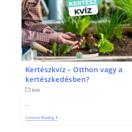
Kertészkvíz – Otthon vagy a
kertészkedésben?
Kvíz
…
Continue Reading