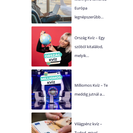
Európa
legnépszerűbb…
Ország Kvíz – Egy
szóból kitalálod,
melyik…
Milliomos Kvíz – Te
meddig jutnál a…
Világpénz kvíz –
Tudod, mivel