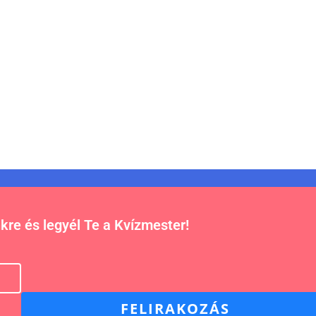
nkre és legyél Te a Kvízmester!
FELIRAKOZÁS