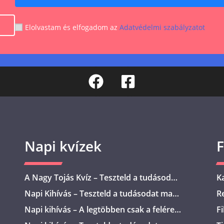
Elolvastam és elfogadom az
Adatvédelmi szabályzatot
Napi kvízek
F
A Nagy Tojás Kvíz – Teszteld a tudásod
K
ezzel a10 kérdéssel!
e
Napi Kihívás – Teszteld a tudásodat ma
R
is!
K
Napi kihívás – A legtöbben csak a felére
Fi
tudják a választ!
tá