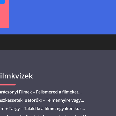
ilmkvízek
arácsonyi Filmek – Felismered a filmeket
gyetlen jelenetből?
eszkessetek, Betörők! – Te mennyire vagy
evin kalandjainak ismerője?
lm + Tárgy – Találd ki a filmet egy ikonikus
rgy alapján!