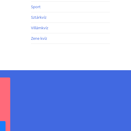
Sport
Sztárkvíz
Villámkvíz
Zene kvíz