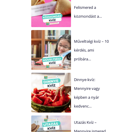
Felismered a
közmondást a…
Műveltségi kvíz – 10
kérdés, ami
próbára…
Dinnye-kvíz:
Mennyire vagy
képben a nyár
kedvenc…
Utazás Kvíz –
Mennyire ismered