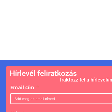
Hírlevél feliratkozás
Iraktozz fel a hírlevelü
Email cím