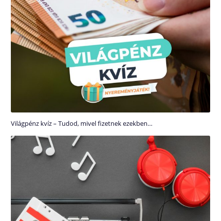
Világpénz kvíz – Tudod, mivel fizetnek ezekben…