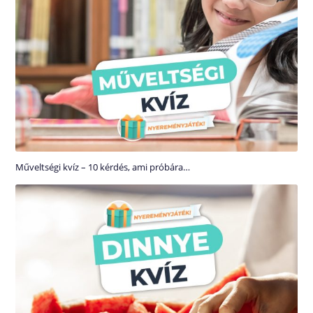
Műveltségi kvíz – 10 kérdés, ami próbára…