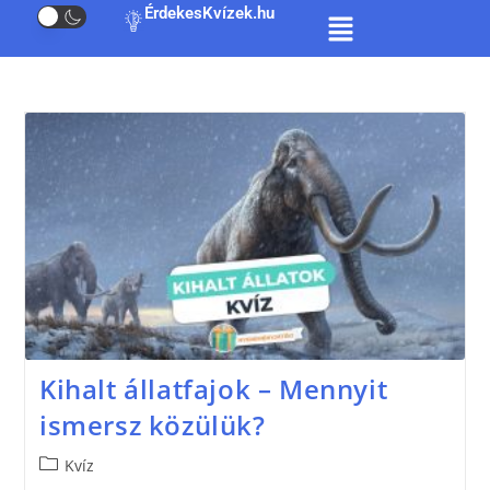
ÉrdekesKvízek.hu
Kihalt állatfajok – Mennyit
ismersz közülük?
Kvíz