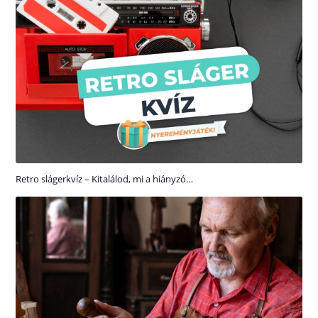
Retro slágerkvíz – Kitalálod, mi a hiányzó…