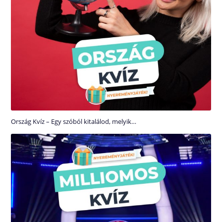
Ország Kvíz – Egy szóból kitalálod, melyik…