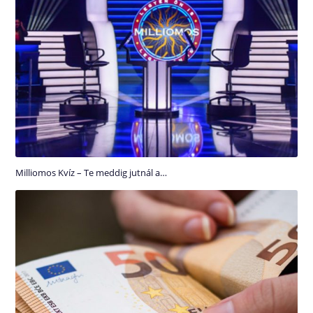
Milliomos Kvíz – Te meddig jutnál a…