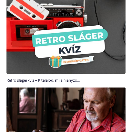
Retro slágerkvíz – Kitalálod, mi a hiányzó…