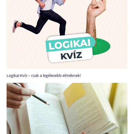
Logikai Kvíz – csak a legélesebb elméknek!