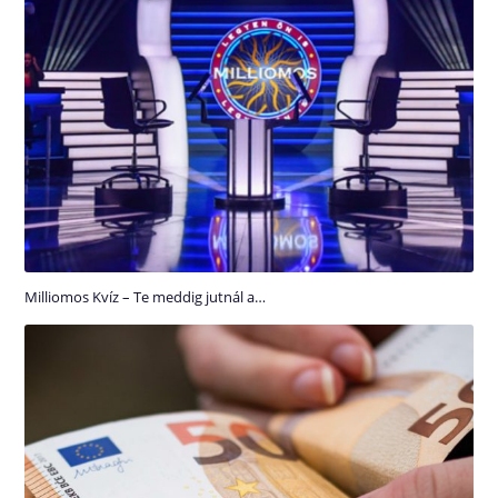
Milliomos Kvíz – Te meddig jutnál a…