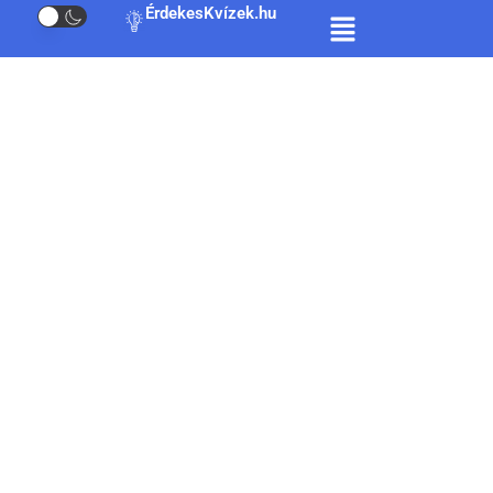
ÉrdekesKvízek.hu