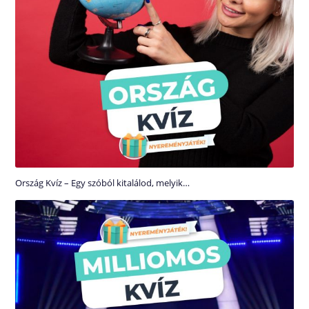
Ország Kvíz – Egy szóból kitalálod, melyik…