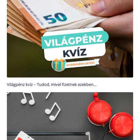
Világpénz kvíz – Tudod, mivel fizetnek ezekben…