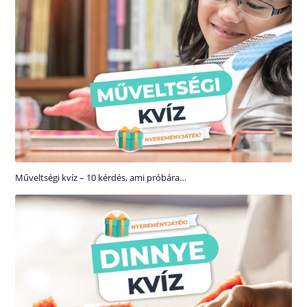
Műveltségi kvíz – 10 kérdés, ami próbára…