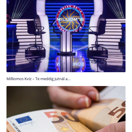
Milliomos Kvíz – Te meddig jutnál a…