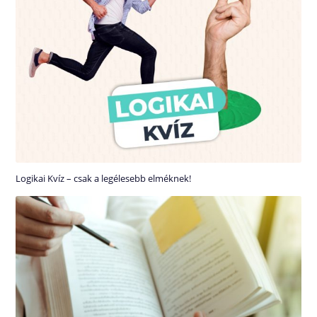
Logikai Kvíz – csak a legélesebb elméknek!