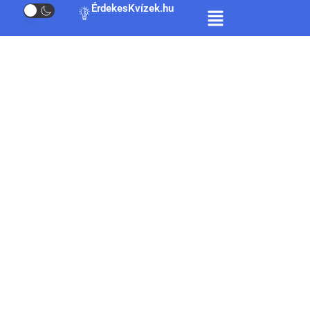
ÉrdekesKvízek.hu