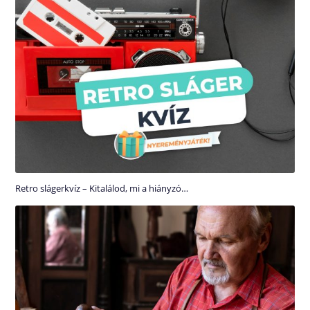
Retro slágerkvíz – Kitalálod, mi a hiányzó…