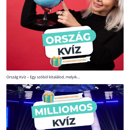
Ország Kvíz – Egy szóból kitalálod, melyik…