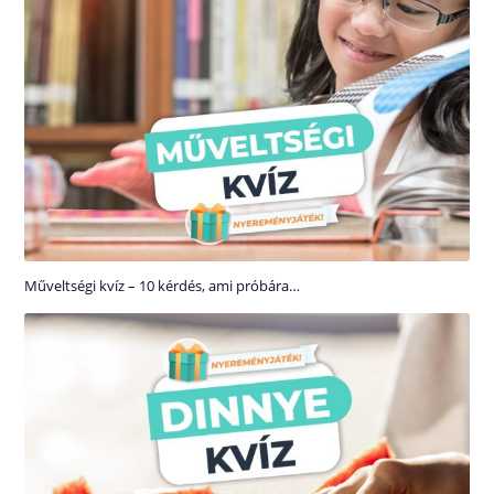
Műveltségi kvíz – 10 kérdés, ami próbára…