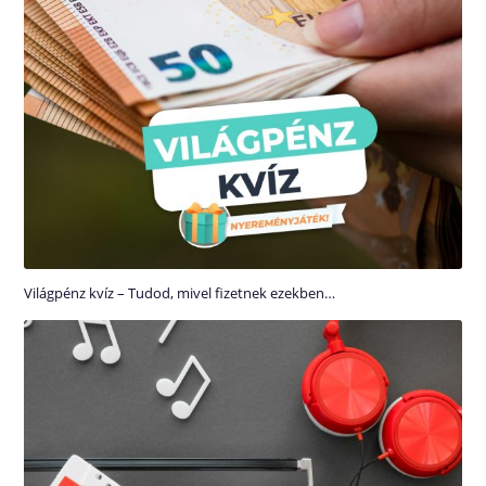
Világpénz kvíz – Tudod, mivel fizetnek ezekben…