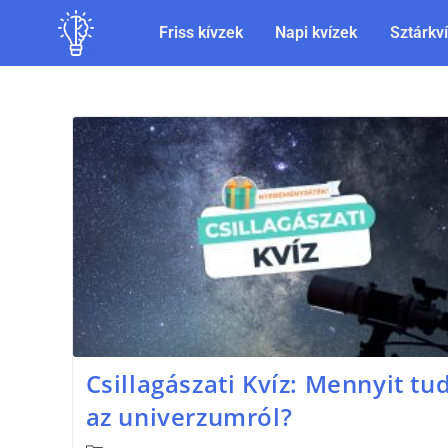
Friss kívzek
Napi kvízek
Sztárkv
Csillagászati Kvíz: Mennyit tu
az univerzumról?