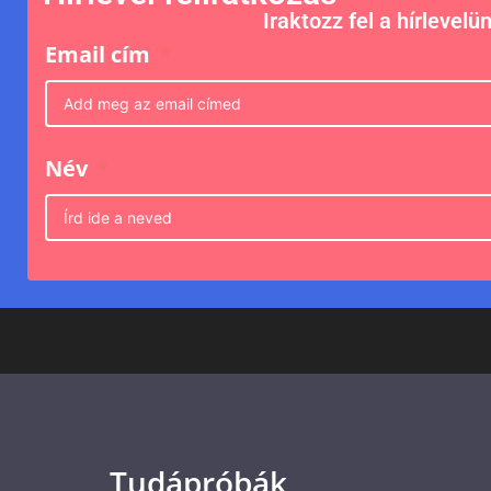
Iraktozz fel a hírlevelü
Email cím
Név
Tudápróbák