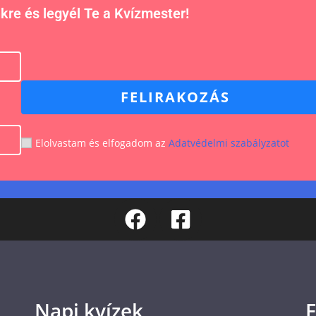
nkre és legyél Te a Kvízmester!
FELIRAKOZÁS
Elolvastam és elfogadom az
Adatvédelmi szabályzatot
Napi kvízek
F