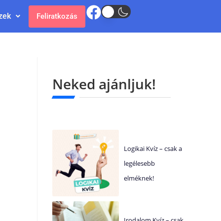
zek
Feliratkozás
Neked ajánljuk!
Logikai Kvíz – csak a
legélesebb
elméknek!
Irodalom Kvíz – csak