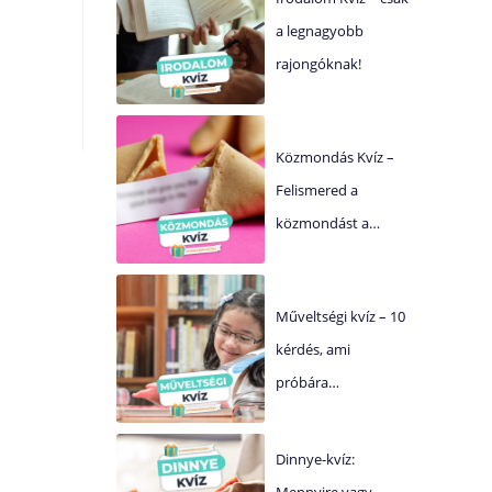
a legnagyobb
rajongóknak!
Közmondás Kvíz –
Felismered a
közmondást a…
Műveltségi kvíz – 10
kérdés, ami
próbára…
Dinnye-kvíz:
Mennyire vagy