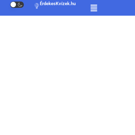
ÉrdekesKvízek.hu