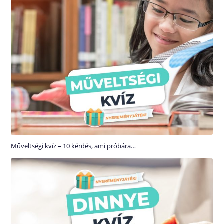
Műveltségi kvíz – 10 kérdés, ami próbára…