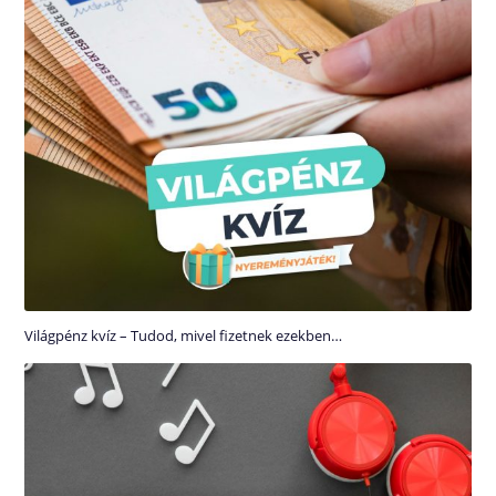
Világpénz kvíz – Tudod, mivel fizetnek ezekben…