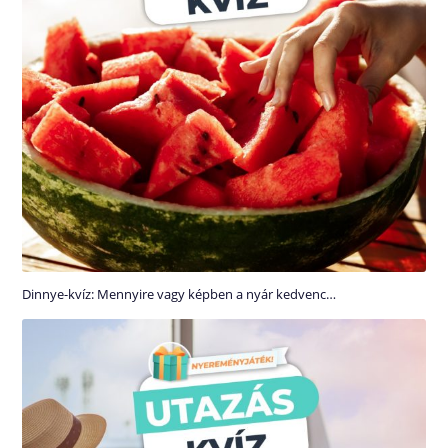
Dinnye-kvíz: Mennyire vagy képben a nyár kedvenc…