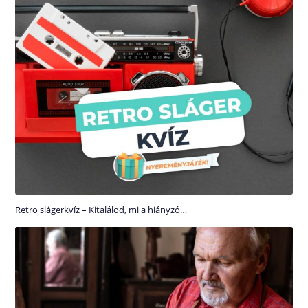
Retro slágerkvíz – Kitalálod, mi a hiányzó…