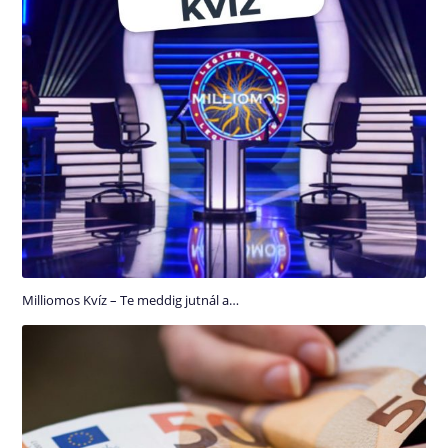
Milliomos Kvíz – Te meddig jutnál a…