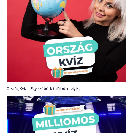
Ország Kvíz – Egy szóból kitalálod, melyik…