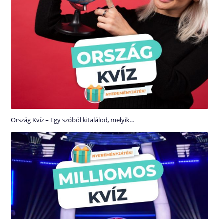
Ország Kvíz – Egy szóból kitalálod, melyik…