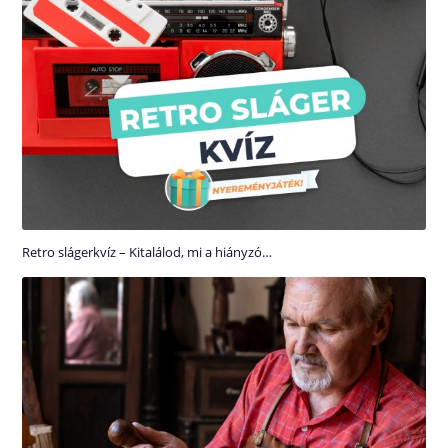
Retro slágerkvíz – Kitalálod, mi a hiányzó…