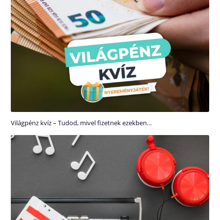
Világpénz kvíz – Tudod, mivel fizetnek ezekben…