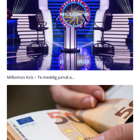
Milliomos Kvíz – Te meddig jutnál a…