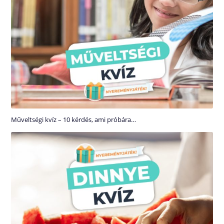
Műveltségi kvíz – 10 kérdés, ami próbára…