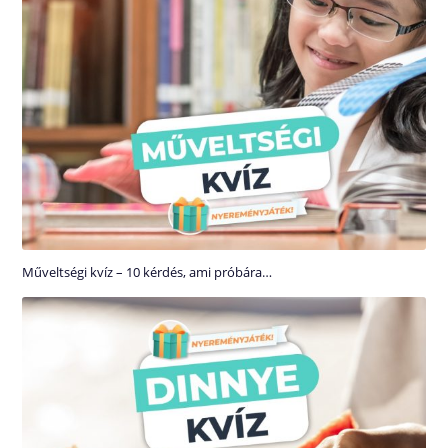
Műveltségi kvíz – 10 kérdés, ami próbára…