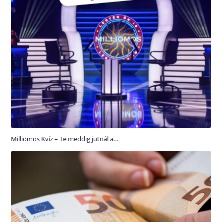
Milliomos Kvíz – Te meddig jutnál a…