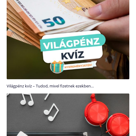
Világpénz kvíz – Tudod, mivel fizetnek ezekben…