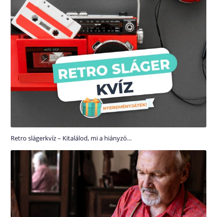
Retro slágerkvíz – Kitalálod, mi a hiányzó…