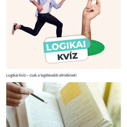
Logikai Kvíz – csak a legélesebb elméknek!