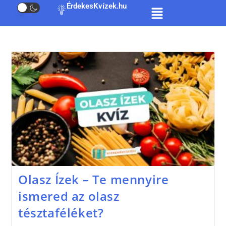
ÉrdekesKvízek.hu
Olasz Ízek – Te mennyire
ismered az olasz
tésztaféléket?