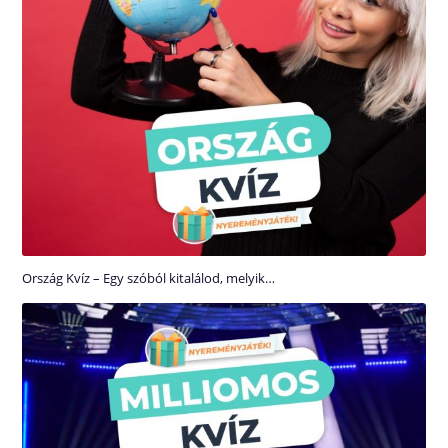
Ország Kvíz – Egy szóból kitalálod, melyik…