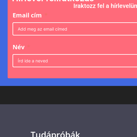
Iraktozz fel a hírlevelü
Email cím
Név
Tudápróbák