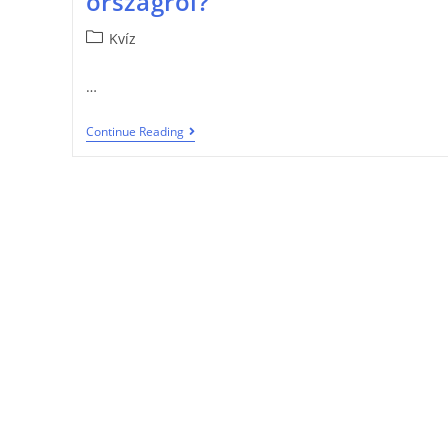
országról?
Kvíz
…
Continue Reading