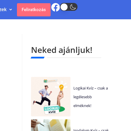
zek
Feliratkozás
Neked ajánljuk!
Logikai Kvíz – csak a
legélesebb
elméknek!
Irodalom Kvíz – csak