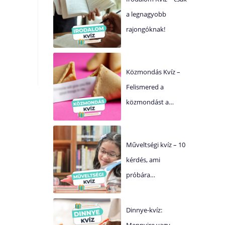
a legnagyobb
rajongóknak!
Közmondás Kvíz –
Felismered a
közmondást a…
Műveltségi kvíz – 10
kérdés, ami
próbára…
Dinnye-kvíz:
Mennyire vagy