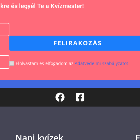
nkre és legyél Te a Kvízmester!
FELIRAKOZÁS
Elolvastam és elfogadom az
Adatvédelmi szabályzatot
Napi kvízek
F