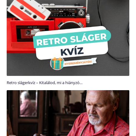
Retro slágerkvíz – Kitalálod, mi a hiányzó…