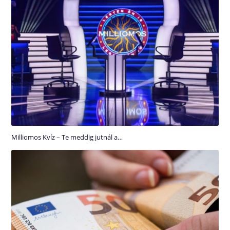
Milliomos Kvíz – Te meddig jutnál a…