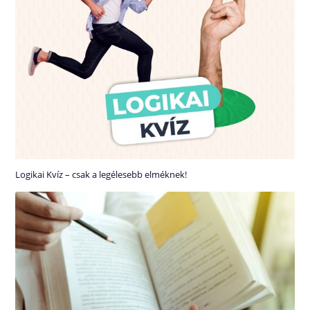
Logikai Kvíz – csak a legélesebb elméknek!