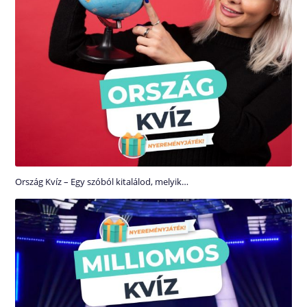
Ország Kvíz – Egy szóból kitalálod, melyik…