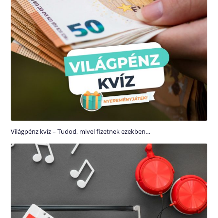
Világpénz kvíz – Tudod, mivel fizetnek ezekben…