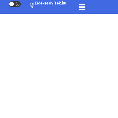
ÉrdekesKvízek.hu