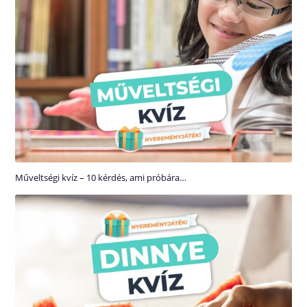
Műveltségi kvíz – 10 kérdés, ami próbára…