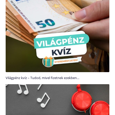
Világpénz kvíz – Tudod, mivel fizetnek ezekben…