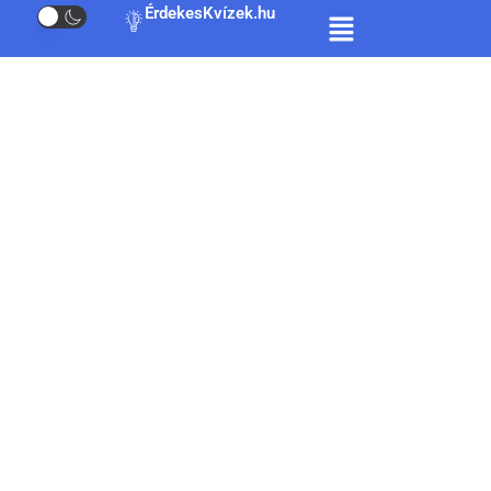
ÉrdekesKvízek.hu