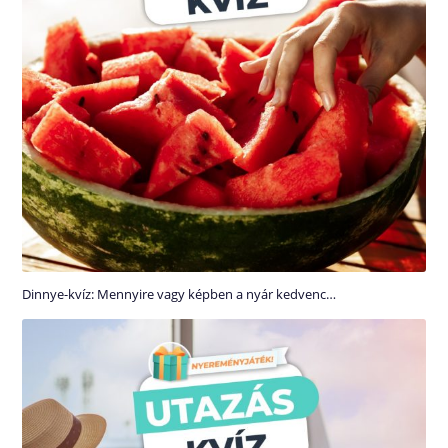
Dinnye-kvíz: Mennyire vagy képben a nyár kedvenc…