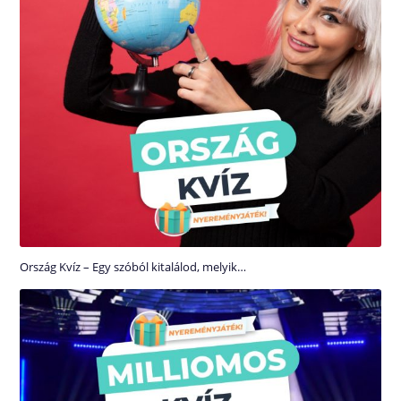
Ország Kvíz – Egy szóból kitalálod, melyik…