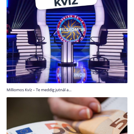
Milliomos Kvíz – Te meddig jutnál a…