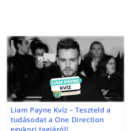
Liam Payne Kvíz – Teszteld a
tudásodat a One Direction
egykori tagjáról!