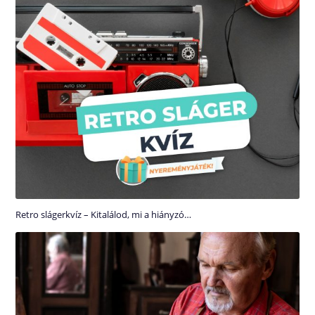
Retro slágerkvíz – Kitalálod, mi a hiányzó…