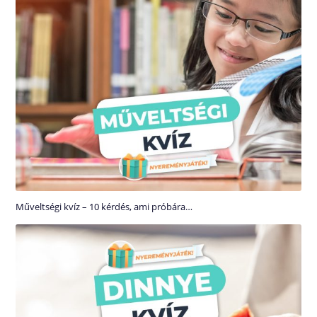
Műveltségi kvíz – 10 kérdés, ami próbára…