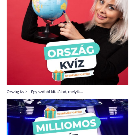
Ország Kvíz – Egy szóból kitalálod, melyik…