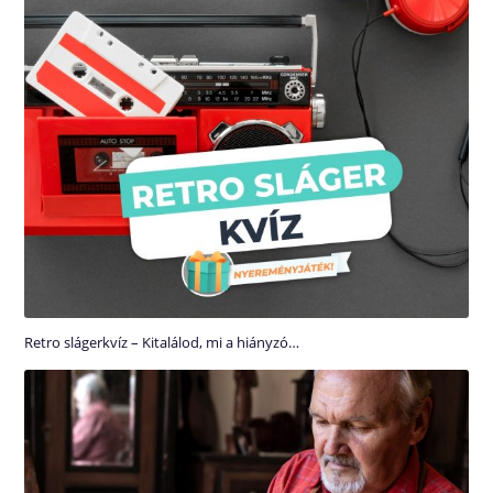
Retro slágerkvíz – Kitalálod, mi a hiányzó…