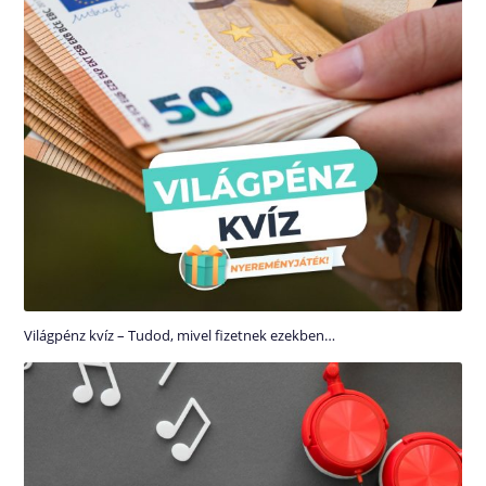
Világpénz kvíz – Tudod, mivel fizetnek ezekben…