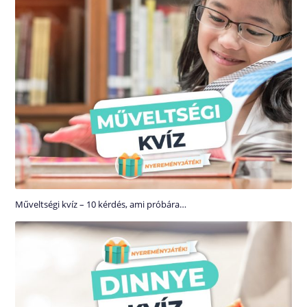
Műveltségi kvíz – 10 kérdés, ami próbára…