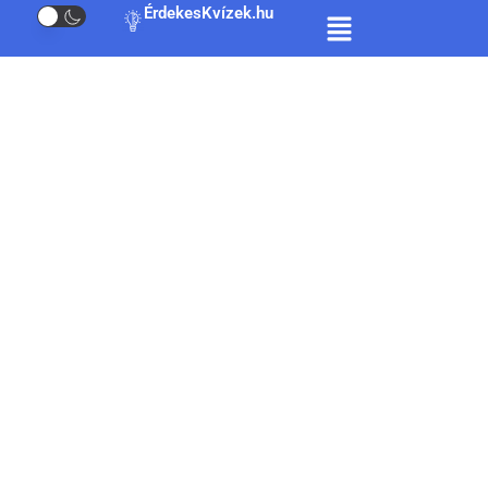
ÉrdekesKvízek.hu