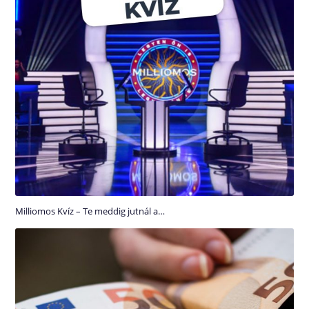
Milliomos Kvíz – Te meddig jutnál a…