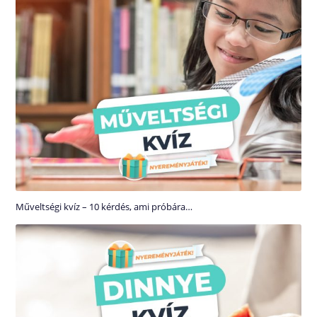
Műveltségi kvíz – 10 kérdés, ami próbára…