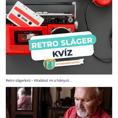
Retro slágerkvíz – Kitalálod, mi a hiányzó…