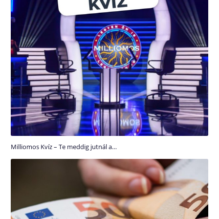
Milliomos Kvíz – Te meddig jutnál a…