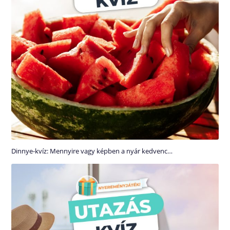
Dinnye-kvíz: Mennyire vagy képben a nyár kedvenc…