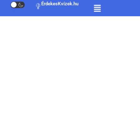
ÉrdekesKvízek.hu