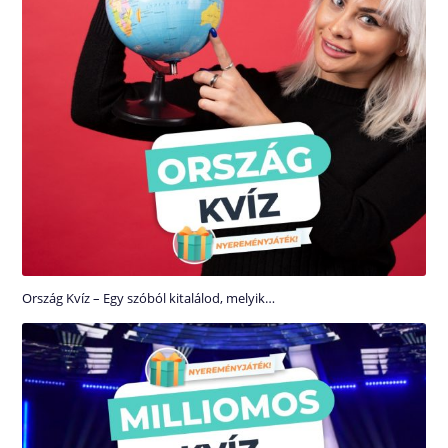
Ország Kvíz – Egy szóból kitalálod, melyik…