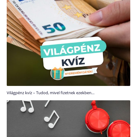
Világpénz kvíz – Tudod, mivel fizetnek ezekben…