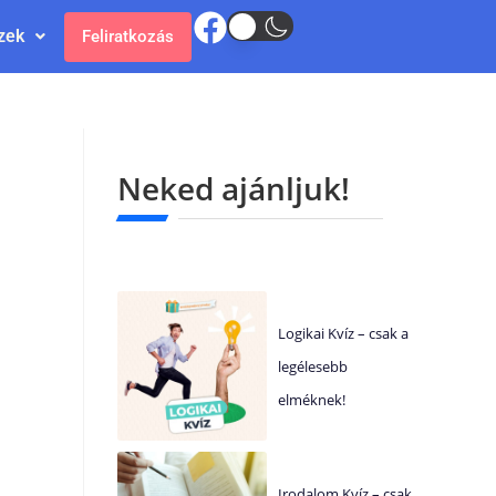
zek
Feliratkozás
Neked ajánljuk!
Logikai Kvíz – csak a
legélesebb
elméknek!
Irodalom Kvíz – csak