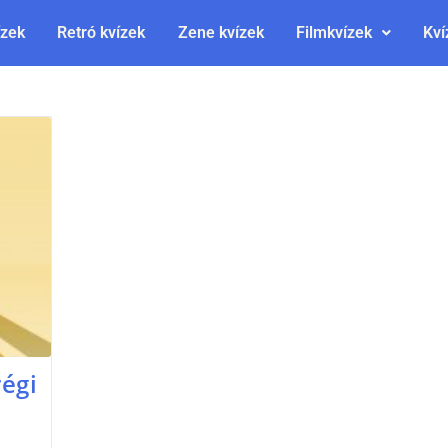
ízek
Retró kvízek
Zene kvízek
Filmkvízek
Kví
régi