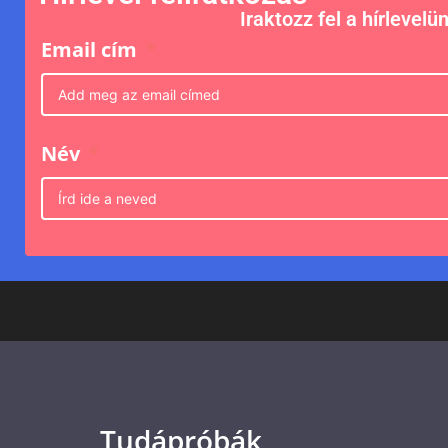
Iraktozz fel a hírlevelü
Email cím
Név
Tudápróbák