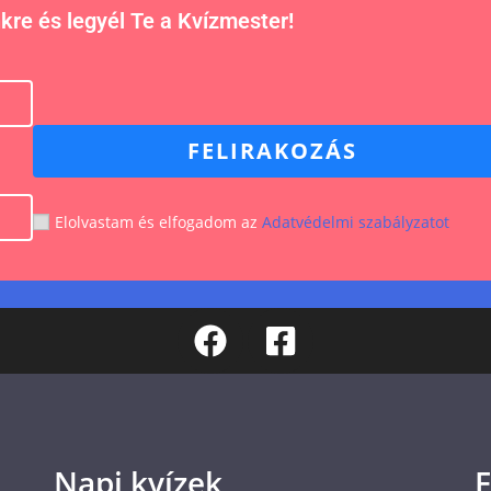
nkre és legyél Te a Kvízmester!
FELIRAKOZÁS
Elolvastam és elfogadom az
Adatvédelmi szabályzatot
Napi kvízek
F