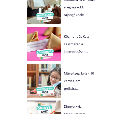
a legnagyobb
rajongóknak!
Közmondás Kvíz –
Felismered a
közmondást a…
Műveltségi kvíz – 10
kérdés, ami
próbára…
Dinnye-kvíz:
Mennyire vagy