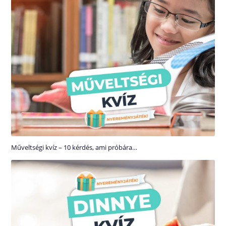
Műveltségi kvíz – 10 kérdés, ami próbára…