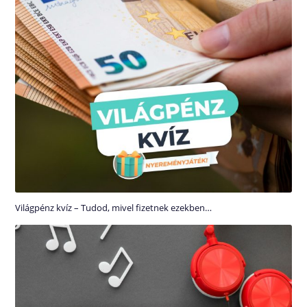
Világpénz kvíz – Tudod, mivel fizetnek ezekben…