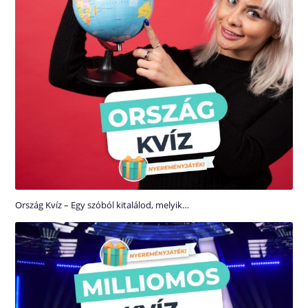
Ország Kvíz – Egy szóból kitalálod, melyik…