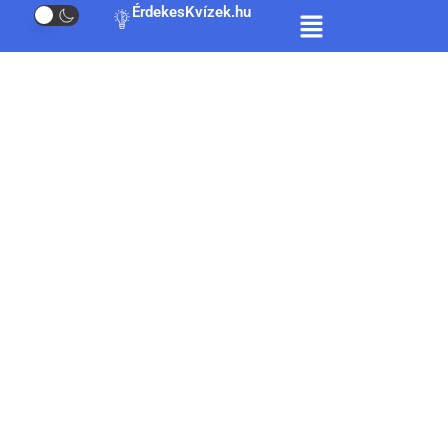
ÉrdekesKvízek.hu