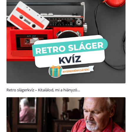
Retro slágerkvíz – Kitalálod, mi a hiányzó…