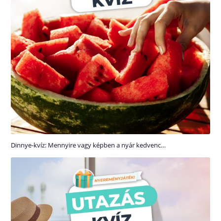
Dinnye-kvíz: Mennyire vagy képben a nyár kedvenc…