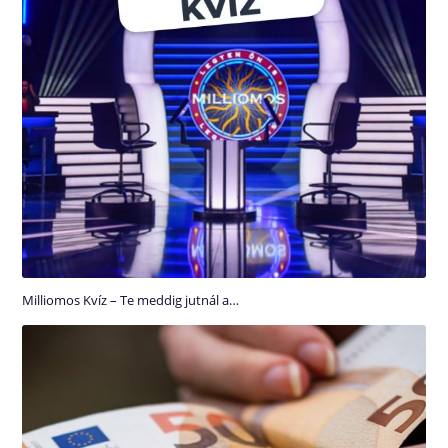
Milliomos Kvíz – Te meddig jutnál a…